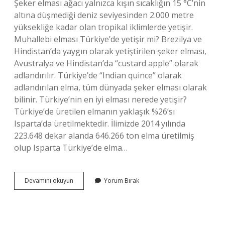
Şeker elması ağacı yalnızca kışın sıcaklığın 15 °C’nin
altına düşmediği deniz seviyesinden 2.000 metre
yüksekliğe kadar olan tropikal iklimlerde yetişir.
Muhallebi elması Türkiye’de yetişir mi? Brezilya ve
Hindistan’da yaygın olarak yetiştirilen şeker elması,
Avustralya ve Hindistan’da “custard apple” olarak
adlandırılır. Türkiye’de “Indian quince” olarak
adlandırılan elma, tüm dünyada şeker elması olarak
bilinir. Türkiye’nin en iyi elması nerede yetişir?
Türkiye’de üretilen elmanın yaklaşık %26’sı
Isparta’da üretilmektedir. İlimizde 2014 yılında
223.648 dekar alanda 646.266 ton elma üretilmiş
olup Isparta Türkiye’de elma…
Şeker
Devamını okuyun
Yorum Bırak
Elması
Türkiyede
Nerede
Yetişir