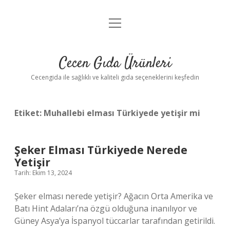
menüyü
Anasayfa
aç
Gizlilik Politikası
Cecen Gıda Ürünleri
Yasal Uyarı
Cecengida ile sağlıklı ve kaliteli gıda seçeneklerini keşfedin
Etiket:
Muhallebi elması Türkiyede yetişir mi
Şeker Elması Türkiyede Nerede
Yetişir
Tarih: Ekim 13, 2024
Şeker elması nerede yetişir? Ağacın Orta Amerika ve
Batı Hint Adaları’na özgü olduğuna inanılıyor ve
Güney Asya’ya İspanyol tüccarlar tarafından getirildi.