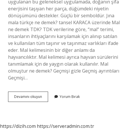
uygulanan bu geleneksel uygulamada, doğanın şifa
enerjisini taşıyan her parça, düğümdeki niyetin
dönüşümünü destekler. Güçlü bir semboldür. Jına
mala türkçe ne demek? tansel KARACA üzerinde Mal
ne demek TDK? TDK verilerine göre, “mal” terimi,
insanların ihtiyaçlarını karşılamak için alınıp satılan
ve kullanılan tüm taşınır ve taşınmaz varlıkları ifade
eder. Mal kelimesinin bir diğer anlamı da
hayvancılıktır. Mal kelimesi ayrıca hayvan sürülerini
tanımlamak için de yaygın olarak kullanılır. Mal
olmuştur ne demek? Geçmişi gizle Geçmiş ayrıntıları
Geçmişi…
Mala
Devamını okuyun
Yorum Bırak
Ne
Demek
Ne
Demek
https://dizih.com
https://serveradmin.com.tr