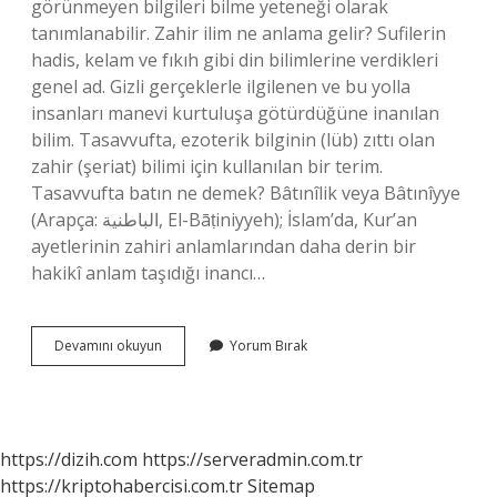
görünmeyen bilgileri bilme yeteneği olarak
tanımlanabilir. Zahir ilim ne anlama gelir? Sufilerin
hadis, kelam ve fıkıh gibi din bilimlerine verdikleri
genel ad. Gizli gerçeklerle ilgilenen ve bu yolla
insanları manevi kurtuluşa götürdüğüne inanılan
bilim. Tasavvufta, ezoterik bilginin (lüb) zıttı olan
zahir (şeriat) bilimi için kullanılan bir terim.
Tasavvufta batın ne demek? Bâtınîlik veya Bâtınîyye
(Arapça: الباطنية, El-Bāṭiniyyeh); İslam’da, Kur’an
ayetlerinin zahiri anlamlarından daha derin bir
hakikî anlam taşıdığı inancı…
Bâtınî
Devamını okuyun
Yorum Bırak
Ilim
Ne
Demektir
https://dizih.com
https://serveradmin.com.tr
https://kriptohabercisi.com.tr
Sitemap