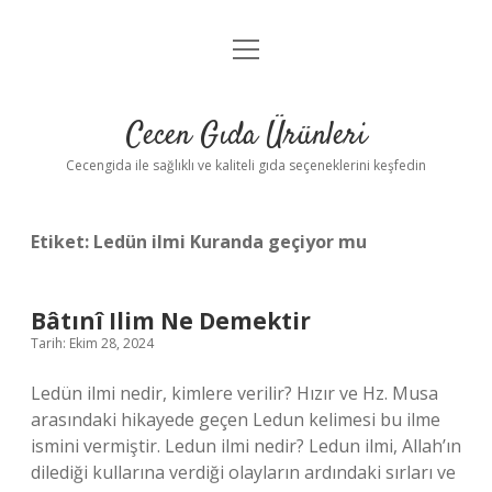
menüyü
Anasayfa
aç
Gizlilik Politikası
Cecen Gıda Ürünleri
Yasal Uyarı
Cecengida ile sağlıklı ve kaliteli gıda seçeneklerini keşfedin
Etiket:
Ledün ilmi Kuranda geçiyor mu
Bâtınî Ilim Ne Demektir
Tarih: Ekim 28, 2024
Ledün ilmi nedir, kimlere verilir? Hızır ve Hz. Musa
arasındaki hikayede geçen Ledun kelimesi bu ilme
ismini vermiştir. Ledun ilmi nedir? Ledun ilmi, Allah’ın
dilediği kullarına verdiği olayların ardındaki sırları ve