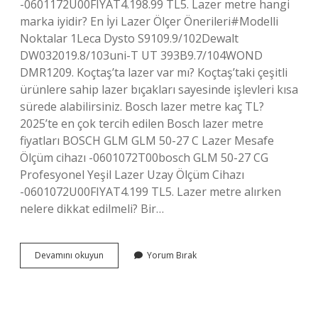
-0601172U00FIYAT4.198.99 TL5. Lazer metre hangi
marka iyidir? En İyi Lazer Ölçer Önerileri#Modelli
Noktalar 1Leca Dysto S9109.9/102Dewalt
DW032019.8/103uni-T UT 393B9.7/104WOND
DMR1209. Koçtaş’ta lazer var mı? Koçtaş’taki çeşitli
ürünlere sahip lazer bıçakları sayesinde işlevleri kısa
sürede alabilirsiniz. Bosch lazer metre kaç TL?
2025’te en çok tercih edilen Bosch lazer metre
fiyatları BOSCH GLM GLM 50-27 C Lazer Mesafe
Ölçüm cihazı -0601072T00bosch GLM 50-27 CG
Profesyonel Yeşil Lazer Uzay Ölçüm Cihazı
-0601072U00FIYAT4.199 TL5. Lazer metre alırken
nelere dikkat edilmeli? Bir…
Lazer
Devamını okuyun
Yorum Bırak
Metre
Nerelerde
Satılır