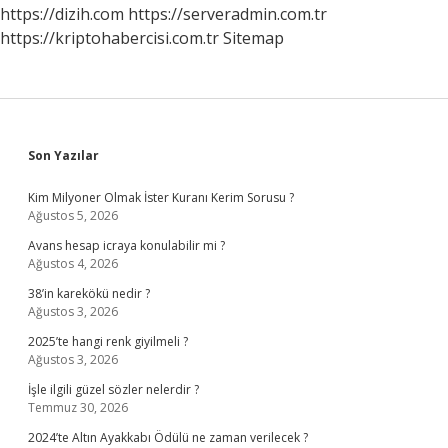
https://dizih.com
https://serveradmin.com.tr
https://kriptohabercisi.com.tr
Sitemap
Sidebar
Son Yazılar
Kim Milyoner Olmak İster Kuranı Kerim Sorusu ?
Ağustos 5, 2026
Avans hesap icraya konulabilir mi ?
Ağustos 4, 2026
38’in karekökü nedir ?
Ağustos 3, 2026
2025’te hangi renk giyilmeli ?
Ağustos 3, 2026
İşle ilgili güzel sözler nelerdir ?
Temmuz 30, 2026
2024’te Altın Ayakkabı Ödülü ne zaman verilecek ?