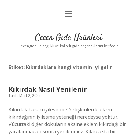
menüyü
Anasayfa
aç
Gizlilik Politikası
Cecen Gıda Ürünleri
Yasal Uyarı
Cecengida ile sağlıklı ve kaliteli gıda seçeneklerini keşfedin
Etiket:
Kıkırdaklara hangi vitamin iyi gelir
Kıkırdak Nasıl Yenilenir
Tarih: Mart 2, 2025
Kıkırdak hasarı iyileşir mi? Yetişkinlerde eklem
kıkırdağının iyileşme yeteneği neredeyse yoktur.
Vücuttaki diğer dokuların aksine eklem kıkırdağı bir
yaralanmadan sonra yenilenmez. Kıkırdakta bir