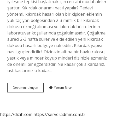
iyileşme tepkisi başlatmak için cerrahi müdahaleler
şarttır. Kıkırdak onarımı nasıl yapılır? Tedavi
yöntemi, kıkırdak hasarı olan bir kişiden eklemin
yük taşıyan bölgesinden 2-3 mm’lik bir kıkırdak
dokusu örneği alınması ve kıkırdak hücrelerinin
laboratuvar koşullarında çoğaltılmasıdır. Çoğaltma
süreci 2-3 hafta sürer ve elde edilen yeni kıkırdak
dokusu hasarlı bölgeye nakledilir. Kıkırdak yapısı
nasıl güçlendirilir? Dizinizin altına bir havlu rulosu,
yastık veya minder koyup minderi dizinizle ezmeniz
de önemli bir egzersizdir. Ne kadar çok sıkarsanız,
üst kaslarınız o kadar…
Kıkırdak
Devamını okuyun
Yorum Bırak
Nasıl
Yenilenir
https://dizih.com
https://serveradmin.com.tr