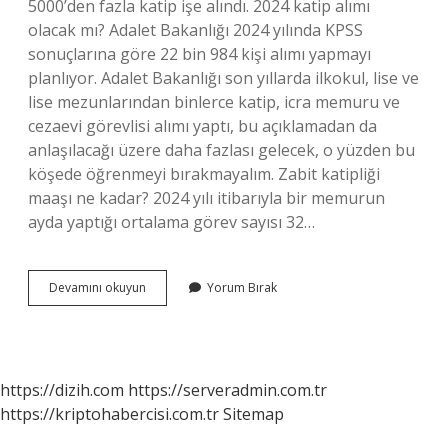
5000’den fazla katip işe alındı. 2024 katip alımı
olacak mı? Adalet Bakanlığı 2024 yılında KPSS
sonuçlarına göre 22 bin 984 kişi alımı yapmayı
planlıyor. Adalet Bakanlığı son yıllarda ilkokul, lise ve
lise mezunlarından binlerce katip, icra memuru ve
cezaevi görevlisi alımı yaptı, bu açıklamadan da
anlaşılacağı üzere daha fazlası gelecek, o yüzden bu
köşede öğrenmeyi bırakmayalım. Zabit katipliği
maaşı ne kadar? 2024 yılı itibarıyla bir memurun
ayda yaptığı ortalama görev sayısı 32…
Zabit
Devamını okuyun
Yorum Bırak
Katipligi
Kac
Yillik
https://dizih.com
https://serveradmin.com.tr
https://kriptohabercisi.com.tr
Sitemap