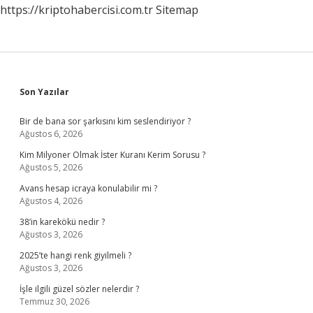
https://kriptohabercisi.com.tr
Sitemap
Sidebar
Son Yazılar
Bir de bana sor şarkısını kim seslendiriyor ?
Ağustos 6, 2026
Kim Milyoner Olmak İster Kuranı Kerim Sorusu ?
Ağustos 5, 2026
Avans hesap icraya konulabilir mi ?
Ağustos 4, 2026
38’in karekökü nedir ?
Ağustos 3, 2026
2025’te hangi renk giyilmeli ?
Ağustos 3, 2026
İşle ilgili güzel sözler nelerdir ?
Temmuz 30, 2026