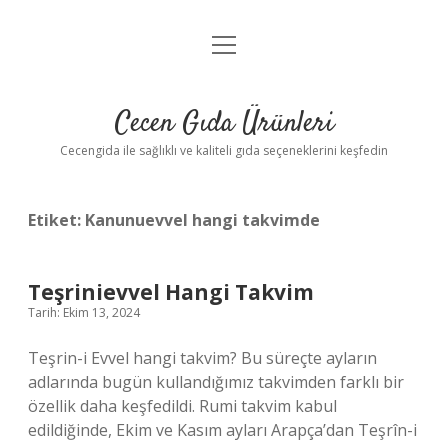
menüyü
Anasayfa
aç
Gizlilik Politikası
Cecen Gıda Ürünleri
Yasal Uyarı
Cecengida ile sağlıklı ve kaliteli gıda seçeneklerini keşfedin
Etiket:
Kanunuevvel hangi takvimde
Teşrinievvel Hangi Takvim
Tarih: Ekim 13, 2024
Teşrin-i Evvel hangi takvim? Bu süreçte ayların
adlarında bugün kullandığımız takvimden farklı bir
özellik daha keşfedildi. Rumi takvim kabul
edildiğinde, Ekim ve Kasım ayları Arapça’dan Teşrîn-i