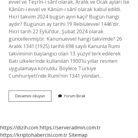
evvel ve Teşrîn-i sânî olarak, Aralık ve Ocak ayları ise
Kânûn-i evvel ve Kânûn-i sânî olarak kabul edildi.
Hicri takvim 2024 bugün ayın kaçı? Bugün hangi
aydır? Bugünün ay tarihi 19 Rebiülevvel 1446’dır.
Hicri tarih 22 Eylül’dür, Şubat 2024 olarak
güncellenmiştir. Kanunuevvel hangi takvimde? 26
Aralık 1341 (1925) tarihli 698 sayılı Kanunla Rumi
takviminin başlangıcı olan 13. yüzyıl terk edilerek
Batı ülkelerinde kullanılan 1900’lü yıllar resmen
uygulamaya konuldu. Böylece Türkiye
Cumhuriyeti’nde Rumi’nin 1341 yılından…
Teşrinievvel
Devamını okuyun
Yorum Bırak
Hangi
Takvim
https://dizih.com
https://serveradmin.com.tr
https://kriptohabercisi.com.tr
Sitemap