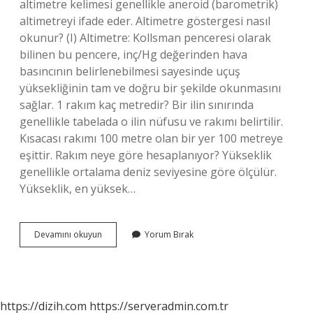
altimetre kelimesi genellikle aneroid (barometrik)
altimetreyi ifade eder. Altimetre göstergesi nasıl
okunur? (I) Altimetre: Kollsman penceresi olarak
bilinen bu pencere, inç/Hg değerinden hava
basıncının belirlenebilmesi sayesinde uçuş
yüksekliğinin tam ve doğru bir şekilde okunmasını
sağlar. 1 rakım kaç metredir? Bir ilin sınırında
genellikle tabelada o ilin nüfusu ve rakımı belirtilir.
Kısacası rakımı 100 metre olan bir yer 100 metreye
eşittir. Rakım neye göre hesaplanıyor? Yükseklik
genellikle ortalama deniz seviyesine göre ölçülür.
Yükseklik, en yüksek…
Rakım
Devamını okuyun
Yorum Bırak
Ölçer
Nasıl
Çalışır
https://dizih.com
https://serveradmin.com.tr