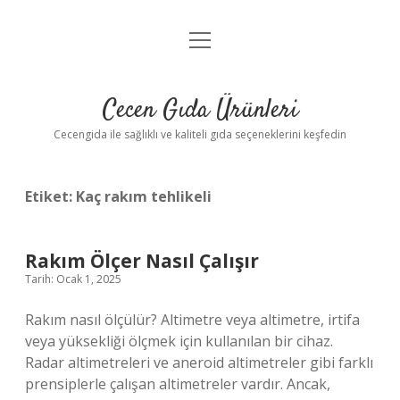
menüyü
Anasayfa
aç
Gizlilik Politikası
Cecen Gıda Ürünleri
Yasal Uyarı
Cecengida ile sağlıklı ve kaliteli gıda seçeneklerini keşfedin
Etiket:
Kaç rakım tehlikeli
Rakım Ölçer Nasıl Çalışır
Tarih: Ocak 1, 2025
Rakım nasıl ölçülür? Altimetre veya altimetre, irtifa
veya yüksekliği ölçmek için kullanılan bir cihaz.
Radar altimetreleri ve aneroid altimetreler gibi farklı
prensiplerle çalışan altimetreler vardır. Ancak,