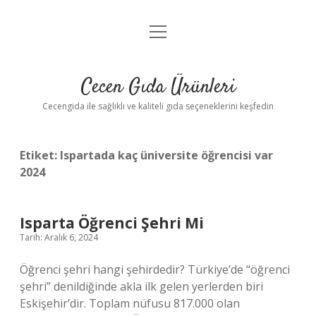
menüyü
Anasayfa
aç
Gizlilik Politikası
Cecen Gıda Ürünleri
Yasal Uyarı
Cecengida ile sağlıklı ve kaliteli gıda seçeneklerini keşfedin
Etiket:
Ispartada kaç üniversite öğrencisi var
2024
Isparta Öğrenci Şehri Mi
Tarih: Aralık 6, 2024
Öğrenci şehri hangi şehirdedir? Türkiye’de “öğrenci
şehri” denildiğinde akla ilk gelen yerlerden biri
Eskişehir’dir. Toplam nüfusu 817.000 olan