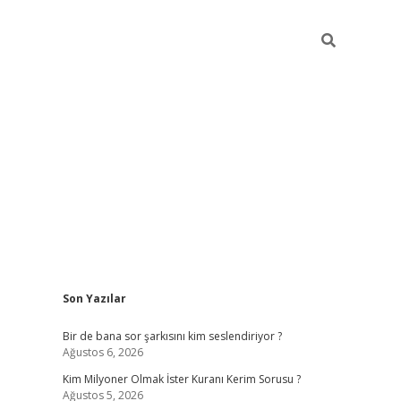
Sidebar
Son Yazılar
https://hiltonbet-giris.com/
betexper 
Bir de bana sor şarkısını kim seslendiriyor ?
Ağustos 6, 2026
Kim Milyoner Olmak İster Kuranı Kerim Sorusu ?
Ağustos 5, 2026