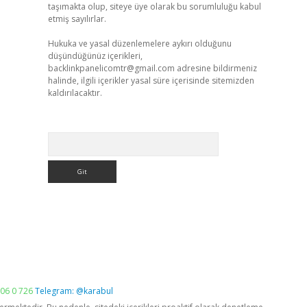
taşımakta olup, siteye üye olarak bu sorumluluğu kabul
etmiş sayılırlar.
Hukuka ve yasal düzenlemelere aykırı olduğunu
düşündüğünüz içerikleri,
backlinkpanelicomtr@gmail.com
adresine bildirmeniz
halinde, ilgili içerikler yasal süre içerisinde sitemizden
kaldırılacaktır.
Arama
06 0 726
Telegram: @karabul