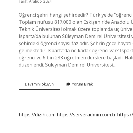
Tarih: Aralık 6, 2024
Öğrenci şehri hangi şehirdedir? Türkiye’de “öğrenci ş
Toplam nüfusu 817.000 olan Eskişehir’de Anadolu Ün
Teknik Üniversitesi olmak üzere toplamda üç ünive
Isparta’da bulunan Süleyman Demirel Üniversitesi v
şehirdeki öğrenci sayısı fazladır. Şehrin gece hayatı
gelmektedir. Isparta’da ne kadar öğrenci var? Ispart
öğrenci ve 6 bin 233 öğretmen derslere başladı. Halı
düzenlendi. Süleyman Demirel Üniversitesi…
Isparta
Devamını okuyun
Yorum Bırak
Öğrenci
Şehri
Mi
https://dizih.com
https://serveradmin.com.tr
https:/