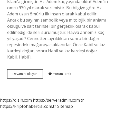
İslam’a girmiştir. Hz. Adem kaç yaşında öldü? Adem’in
ömrü 930 yıl olarak verilmiştir. Bu bilgiye göre Hz.
Adem uzun ömürlü ilk insan olarak kabul edilir.
Ancak bu sayının sembolik veya mitolojik bir anlamı
olduğu ve salt tarihsel bir gerçeklik olarak kabul
edilmediği de ileri sürülmüştür. Havva annemiz kaç
yıl yaşadı? Cennetten ayrıldıktan sonra bir dağın
tepesindeki mağaraya saklanırlar. Önce Kabil ve kız
kardeşi doğar, sonra Habil ve kız kardeşi doğar.
Kabil, Habil’i…
Âdem
Devamını okuyun
Yorum Bırak
Kaç
Yıl
Yaşamıştır
https://dizih.com
https://serveradmin.com.tr
https://kriptohabercisi.com.tr
Sitemap