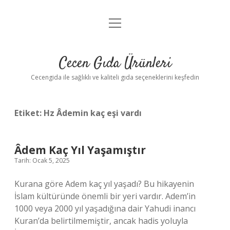
menüyü
Anasayfa
aç
Gizlilik Politikası
Cecen Gıda Ürünleri
Yasal Uyarı
Cecengida ile sağlıklı ve kaliteli gıda seçeneklerini keşfedin
Etiket:
Hz Âdemin kaç eşi vardı
Âdem Kaç Yıl Yaşamıştır
Tarih: Ocak 5, 2025
Kurana göre Adem kaç yıl yaşadı? Bu hikayenin
İslam kültüründe önemli bir yeri vardır. Adem’in
1000 veya 2000 yıl yaşadığına dair Yahudi inancı
Kuran’da belirtilmemiştir, ancak hadis yoluyla