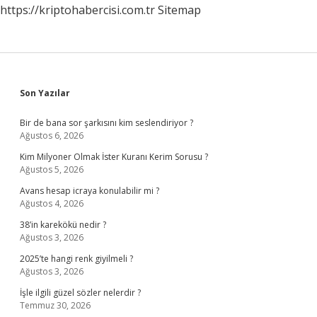
https://kriptohabercisi.com.tr
Sitemap
Sidebar
Son Yazılar
Bir de bana sor şarkısını kim seslendiriyor ?
Ağustos 6, 2026
Kim Milyoner Olmak İster Kuranı Kerim Sorusu ?
Ağustos 5, 2026
Avans hesap icraya konulabilir mi ?
Ağustos 4, 2026
38’in karekökü nedir ?
Ağustos 3, 2026
2025’te hangi renk giyilmeli ?
Ağustos 3, 2026
İşle ilgili güzel sözler nelerdir ?
Temmuz 30, 2026