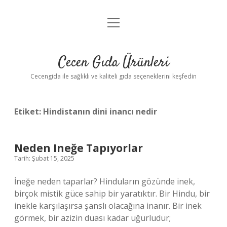
menüyü
Anasayfa
aç
Gizlilik Politikası
Cecen Gıda Ürünleri
Yasal Uyarı
Cecengida ile sağlıklı ve kaliteli gıda seçeneklerini keşfedin
Etiket:
Hindistanın dini inancı nedir
Neden Ineğe Tapıyorlar
Tarih: Şubat 15, 2025
İneğe neden taparlar? Hinduların gözünde inek,
birçok mistik güce sahip bir yaratıktır. Bir Hindu, bir
inekle karşılaşırsa şanslı olacağına inanır. Bir inek
görmek, bir azizin duası kadar uğurludur;