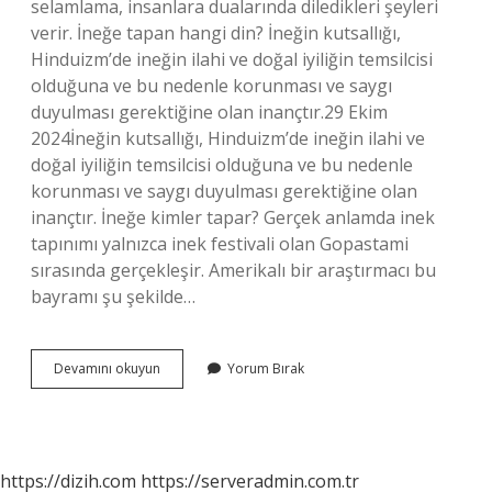
selamlama, insanlara dualarında diledikleri şeyleri
verir. İneğe tapan hangi din? İneğin kutsallığı,
Hinduizm’de ineğin ilahi ve doğal iyiliğin temsilcisi
olduğuna ve bu nedenle korunması ve saygı
duyulması gerektiğine olan inançtır.29 Ekim
2024İneğin kutsallığı, Hinduizm’de ineğin ilahi ve
doğal iyiliğin temsilcisi olduğuna ve bu nedenle
korunması ve saygı duyulması gerektiğine olan
inançtır. İneğe kimler tapar? Gerçek anlamda inek
tapınımı yalnızca inek festivali olan Gopastami
sırasında gerçekleşir. Amerikalı bir araştırmacı bu
bayramı şu şekilde…
Neden
Devamını okuyun
Yorum Bırak
Ineğe
Tapıyorlar
https://dizih.com
https://serveradmin.com.tr