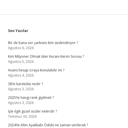
Sidebar
Son Yazılar
Bir de bana sor şarkısını kim seslendiriyor ?
Ağustos 6, 2026
Kim Milyoner Olmak İster Kuranı Kerim Sorusu ?
Ağustos 5, 2026
Avans hesap icraya konulabilir mi ?
Ağustos 4, 2026
38’in karekökü nedir ?
Ağustos 3, 2026
2025’te hangi renk giyilmeli ?
Ağustos 3, 2026
İşle ilgili güzel sözler nelerdir ?
Temmuz 30, 2026
2024’te Altın Ayakkabı Ödülü ne zaman verilecek ?