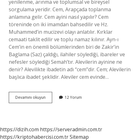
yenilenme, arınma ve toplumsal ve bireysel
sorgulama yeridir. Cem, Arapçada toplanma
anlamına gelir. Cem ayini nasıl yapılır? Cem
töreninde on iki imamdan bahsedilir ve Hz.
Muhammed’in mucizevi olayı anlatılır. Kırklar
cemaati taklit edilir ve toplu namaz kılınır. Ayn-ı
Cem’in en önemli bölümlerinden biri de Zakir’in
Baglama (Saz) çaldığı, ilahiler söylediği, ibareler ve
nefesler söylediği Semah’tır. Alevilerin ayinine ne
denir? Alevilikte ibadetin adı “cem”dir. Cem; Alevilerin
başlıca ibadet şeklidir. Aleviler cem evinde…
Cem
Devamını okuyun
12 Yorum
Ayini
Nedir
https://dizih.com
https://serveradmin.com.tr
https://kriptohabercisi.com.tr
Sitemap