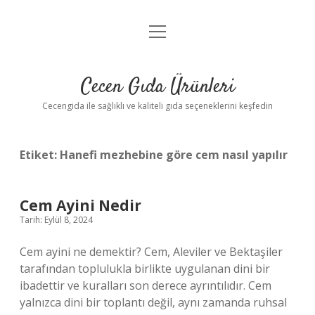
menüyü
Anasayfa
aç
Gizlilik Politikası
Cecen Gıda Ürünleri
Yasal Uyarı
Cecengida ile sağlıklı ve kaliteli gıda seçeneklerini keşfedin
Etiket:
Hanefi mezhebine göre cem nasıl yapılır
Cem Ayini Nedir
Tarih: Eylül 8, 2024
Cem ayini ne demektir? Cem, Aleviler ve Bektaşiler
tarafından toplulukla birlikte uygulanan dini bir
ibadettir ve kuralları son derece ayrıntılıdır. Cem
yalnızca dini bir toplantı değil, aynı zamanda ruhsal