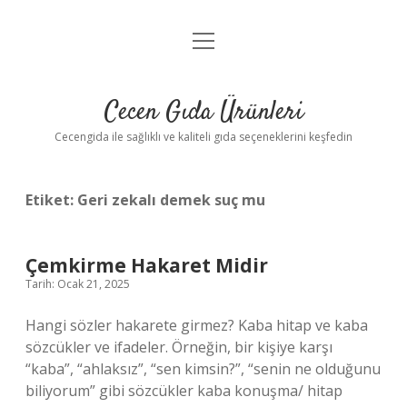
menüyü
Anasayfa
aç
Gizlilik Politikası
Cecen Gıda Ürünleri
Yasal Uyarı
Cecengida ile sağlıklı ve kaliteli gıda seçeneklerini keşfedin
Etiket:
Geri zekalı demek suç mu
Çemkirme Hakaret Midir
Tarih: Ocak 21, 2025
Hangi sözler hakarete girmez? Kaba hitap ve kaba
sözcükler ve ifadeler. Örneğin, bir kişiye karşı
“kaba”, “ahlaksız”, “sen kimsin?”, “senin ne olduğunu
biliyorum” gibi sözcükler kaba konuşma/ hitap