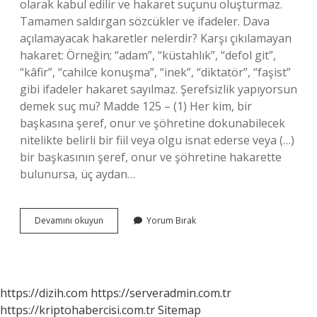
olarak kabul edilir ve hakaret suçunu oluşturmaz.
Tamamen saldırgan sözcükler ve ifadeler. Dava
açılamayacak hakaretler nelerdir? Karşı çıkılamayan
hakaret: Örneğin; “adam”, “küstahlık”, “defol git”,
“kâfir”, “cahilce konuşma”, “inek”, “diktatör”, “faşist”
gibi ifadeler hakaret sayılmaz. Şerefsizlik yapıyorsun
demek suç mu? Madde 125 – (1) Her kim, bir
başkasına şeref, onur ve şöhretine dokunabilecek
nitelikte belirli bir fiil veya olgu isnat ederse veya (…)
bir başkasının şeref, onur ve şöhretine hakarette
bulunursa, üç aydan…
Çemkirme
Devamını okuyun
Yorum Bırak
Hakaret
Midir
https://dizih.com
https://serveradmin.com.tr
https://kriptohabercisi.com.tr
Sitemap