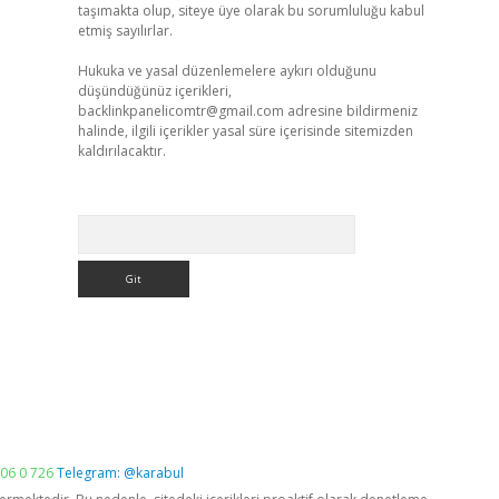
taşımakta olup, siteye üye olarak bu sorumluluğu kabul
etmiş sayılırlar.
Hukuka ve yasal düzenlemelere aykırı olduğunu
düşündüğünüz içerikleri,
backlinkpanelicomtr@gmail.com
adresine bildirmeniz
halinde, ilgili içerikler yasal süre içerisinde sitemizden
kaldırılacaktır.
Arama
06 0 726
Telegram: @karabul