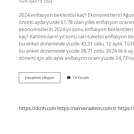
Tarih: Eylül 14, 2024
2024 enflasyon beklentisi kaç? Ekonomistlerin Ağust
önceki ayda yüzde 61,78 olan yıllık enflasyon oranı
ekonomistlerin 2024 yıl sonu enflasyon beklentileri
kaç? Katılımcıların yıl sonu cari tüketici enflasyon
bu anket döneminde yüzde 43,31 oldu. 12 aylık TÜFE
bu anket döneminde yüzde 28,71 oldu. 2024 ilk 6 a
dönemi için altı aylık enflasyon oranı yüzde 24,73’tü
Türkiyenin
Devamını okuyun
14 Yorum
Enflasyon
Hedefi
Kaç
https://dizih.com
https://serveradmin.com.tr
https:/