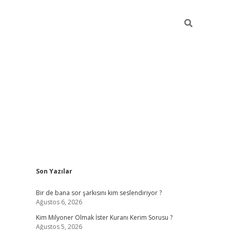
Sidebar
Son Yazılar
https://hiltonbet-giris.com/
betexper
Bir de bana sor şarkısını kim seslendiriyor ?
Ağustos 6, 2026
Kim Milyoner Olmak İster Kuranı Kerim Sorusu ?
Ağustos 5, 2026