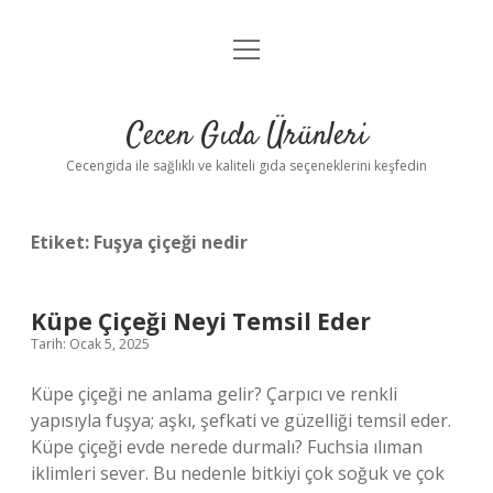
menüyü
Anasayfa
aç
Gizlilik Politikası
Cecen Gıda Ürünleri
Yasal Uyarı
Cecengida ile sağlıklı ve kaliteli gıda seçeneklerini keşfedin
Etiket:
Fuşya çiçeği nedir
Küpe Çiçeği Neyi Temsil Eder
Tarih: Ocak 5, 2025
Küpe çiçeği ne anlama gelir? Çarpıcı ve renkli
yapısıyla fuşya; aşkı, şefkati ve güzelliği temsil eder.
Küpe çiçeği evde nerede durmalı? Fuchsia ılıman
iklimleri sever. Bu nedenle bitkiyi çok soğuk ve çok