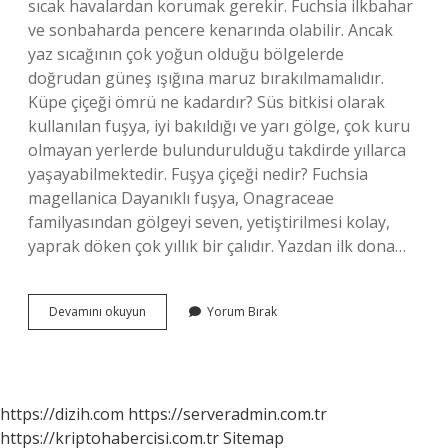
sıcak havalardan korumak gerekir. Fuchsia ilkbahar
ve sonbaharda pencere kenarında olabilir. Ancak
yaz sıcağının çok yoğun olduğu bölgelerde
doğrudan güneş ışığına maruz bırakılmamalıdır.
Küpe çiçeği ömrü ne kadardır? Süs bitkisi olarak
kullanılan fuşya, iyi bakıldığı ve yarı gölge, çok kuru
olmayan yerlerde bulundurulduğu takdirde yıllarca
yaşayabilmektedir. Fuşya çiçeği nedir? Fuchsia
magellanica Dayanıklı fuşya, Onagraceae
familyasından gölgeyi seven, yetiştirilmesi kolay,
yaprak döken çok yıllık bir çalıdır. Yazdan ilk dona…
Küpe
Devamını okuyun
Yorum Bırak
Çiçeği
Neyi
Temsil
Eder
https://dizih.com
https://serveradmin.com.tr
https://kriptohabercisi.com.tr
Sitemap