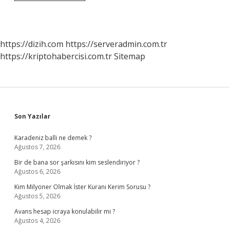
Nedir
2
Örnek
Veriniz
https://dizih.com
https://serveradmin.com.tr
https://kriptohabercisi.com.tr
Sitemap
Sidebar
Son Yazılar
Karadeniz balli ne demek ?
Ağustos 7, 2026
Bir de bana sor şarkısını kim seslendiriyor ?
Ağustos 6, 2026
Kim Milyoner Olmak İster Kuranı Kerim Sorusu ?
Ağustos 5, 2026
Avans hesap icraya konulabilir mi ?
Ağustos 4, 2026