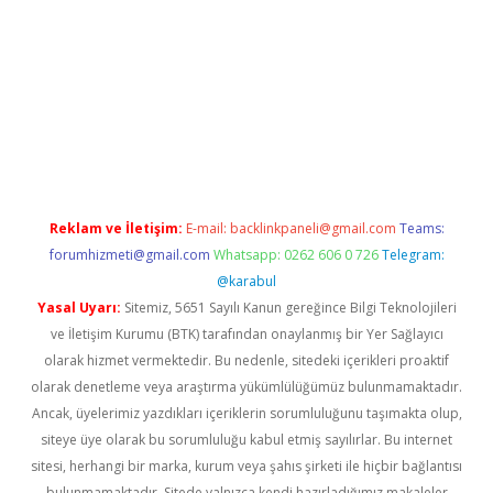
etexper indir
elexbetgiris.org
Reklam ve İletişim:
E-mail:
backlinkpaneli@gmail.com
Teams:
forumhizmeti@gmail.com
Whatsapp: 0262 606 0 726
Telegram:
@karabul
Yasal Uyarı:
Sitemiz, 5651 Sayılı Kanun gereğince Bilgi Teknolojileri
ve İletişim Kurumu (BTK) tarafından onaylanmış bir Yer Sağlayıcı
olarak hizmet vermektedir. Bu nedenle, sitedeki içerikleri proaktif
olarak denetleme veya araştırma yükümlülüğümüz bulunmamaktadır.
Ancak, üyelerimiz yazdıkları içeriklerin sorumluluğunu taşımakta olup,
siteye üye olarak bu sorumluluğu kabul etmiş sayılırlar. Bu internet
sitesi, herhangi bir marka, kurum veya şahıs şirketi ile hiçbir bağlantısı
bulunmamaktadır. Sitede yalnızca kendi hazırladığımız makaleler