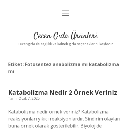
menüyü
Anasayfa
aç
Gizlilik Politikası
Cecen Gıda Ürünleri
Yasal Uyarı
Cecengida ile sağlıklı ve kaliteli gıda seçeneklerini keşfedin
Etiket:
Fotosentez anabolizma mı katabolizma
mı
Katabolizma Nedir 2 Örnek Veriniz
Tarih: Ocak 7, 2025
Katabolizma nedir örnek veriniz? Katabolizma
reaksiyonları yıkıcı reaksiyonlardır. Sindirim olayları
buna örnek olarak gösterilebilir. Biyolojide