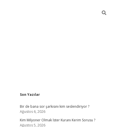
Sidebar
Son Yazılar
https://hiltonbet-giris.com/
betexper
Bir de bana sor şarkısını kim seslendiriyor ?
Ağustos 6, 2026
Kim Milyoner Olmak İster Kuranı Kerim Sorusu ?
Ağustos 5, 2026