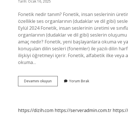
Tarih: Ocak 16, 2025
Fonetik nedir tanım? Fonetik, insan seslerinin üretimi 
özellikle ses organlarının (dudaklar ve dil gibi) ses
Eylül 2024 Fonetik, insan seslerinin üretimi ve sınıfla
organlarının (dudaklar ve dil gibi) seslerin oluşumu
amaç nedir? Fonetik, yeni başlayanlara okuma ve y
konuşulan dilin sesleri (fonemler) ile yazılı dilin ha
ilişkiyi öğretmeyi içerir. Fonetik, alfabetik ilke veya
okuma…
Fonetik
Devamını okuyun
Yorum Bırak
Nedir
Psikoloji
https://dizih.com
https://serveradmin.com.tr
https:/