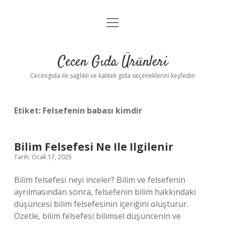
menüyü
Anasayfa
aç
Gizlilik Politikası
Cecen Gıda Ürünleri
Yasal Uyarı
Cecengida ile sağlıklı ve kaliteli gıda seçeneklerini keşfedin
Etiket:
Felsefenin babası kimdir
Bilim Felsefesi Ne Ile Ilgilenir
Tarih: Ocak 17, 2025
Bilim felsefesi neyi inceler? Bilim ve felsefenin
ayrılmasından sonra, felsefenin bilim hakkındaki
düşüncesi bilim felsefesinin içeriğini oluşturur.
Özetle, bilim felsefesi bilimsel düşüncenin ve