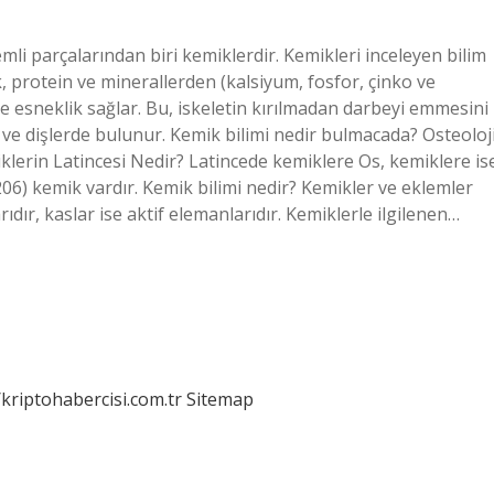
emli parçalarından biri kemiklerdir. Kemikleri inceleyen bilim
, protein ve minerallerden (kalsiyum, fosfor, çinko ve
e esneklik sağlar. Bu, iskeletin kırılmadan darbeyi emmesini
ve dişlerde bulunur. Kemik bilimi nedir bulmacada? Osteoloj
miklerin Latincesi Nedir? Latincede kemiklere Os, kemiklere is
(206) kemik vardır. Kemik bilimi nedir? Kemikler ve eklemler
ır, kaslar ise aktif elemanlarıdır. Kemiklerle ilgilenen…
/kriptohabercisi.com.tr
Sitemap