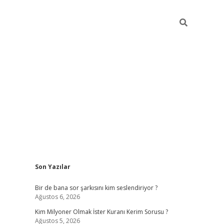
Sidebar
Son Yazılar
https://hiltonbet-giris.com/
bete
Bir de bana sor şarkısını kim seslendiriyor ?
Ağustos 6, 2026
Kim Milyoner Olmak İster Kuranı Kerim Sorusu ?
Ağustos 5, 2026