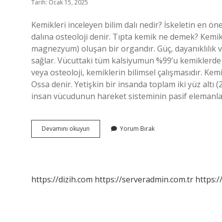
Tarih: Ocak 15, 2025
Kemikleri inceleyen bilim dalı nedir? İskeletin en ön
dalına osteoloji denir. Tıpta kemik ne demek? Kemik
magnezyum) oluşan bir organdır. Güç, dayanıklılık v
sağlar. Vücuttaki tüm kalsiyumun %99’u kemiklerde 
veya osteoloji, kemiklerin bilimsel çalışmasıdır. Ke
Ossa denir. Yetişkin bir insanda toplam iki yüz altı 
insan vücudunun hareket sisteminin pasif elemanlarıd
Kemik
Devamını okuyun
Yorum Bırak
Bilimine
Ne
Ad
Verilir
https://dizih.com
https://serveradmin.com.tr
https:/