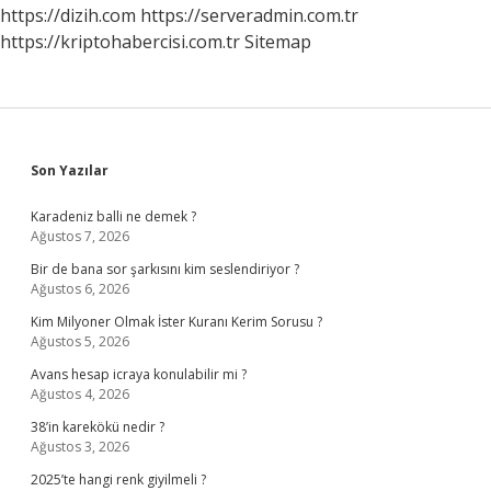
Kaç
https://dizih.com
https://serveradmin.com.tr
Olmalı
https://kriptohabercisi.com.tr
Sitemap
Sidebar
Son Yazılar
Karadeniz balli ne demek ?
Ağustos 7, 2026
Bir de bana sor şarkısını kim seslendiriyor ?
Ağustos 6, 2026
Kim Milyoner Olmak İster Kuranı Kerim Sorusu ?
Ağustos 5, 2026
Avans hesap icraya konulabilir mi ?
Ağustos 4, 2026
38’in karekökü nedir ?
Ağustos 3, 2026
2025’te hangi renk giyilmeli ?