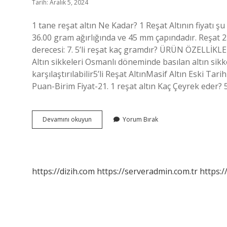
Tarih: Aralık 5, 2024
1 tane reşat altın Ne Kadar? 1 Reşat Altının fiyatı şu
36.00 gram ağırlığında ve 45 mm çapındadır. Reşat 2
derecesi: 7. 5’li reşat kaç gramdır? ÜRÜN ÖZELLİKLERİ
Altın sikkeleri Osmanlı döneminde basılan altın sikkeler
karşılaştırılabilir5’li Reşat AltınMasif Altın Eski T
Puan-Birim Fiyat-21. 1 reşat altın Kaç Çeyrek eder? 5
1
Devamını okuyun
Yorum Bırak
Reşat
Altın
Kaç
Gramdır
https://dizih.com
https://serveradmin.com.tr
https:/