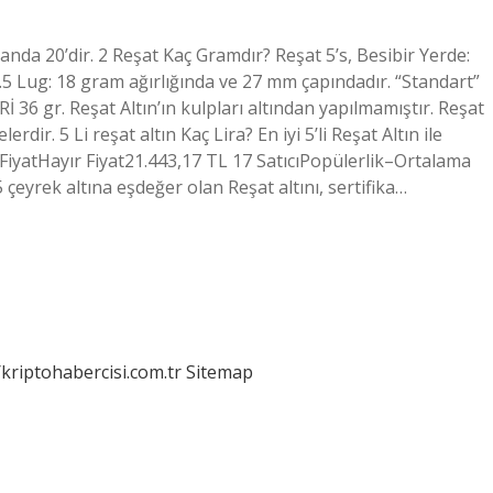
 anda 20’dir. 2 Reşat Kaç Gramdır? Reşat 5’s, Besibir Yerde:
.5 Lug: 18 gram ağırlığında ve 27 mm çapındadır. “Standart”
 36 gr. Reşat Altın’ın kulpları altından yapılmamıştır. Reşat
dir. 5 Li reşat altın Kaç Lira? En iyi 5’li Reşat Altın ile
arihFiyatHayır Fiyat21.443,17 TL 17 SatıcıPopülerlik–Ortalama
 çeyrek altına eşdeğer olan Reşat altını, sertifika…
/kriptohabercisi.com.tr
Sitemap