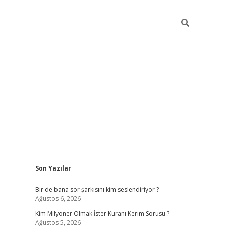
Sidebar
Son Yazılar
https://hiltonbet-giris.com/
betexper 
Bir de bana sor şarkısını kim seslendiriyor ?
Ağustos 6, 2026
Kim Milyoner Olmak İster Kuranı Kerim Sorusu ?
Ağustos 5, 2026