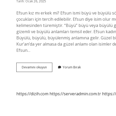
Tarih: Ocak 26, 2025
Efsun kız mı erkek mi? Efsun ismi büyü ve büyülü s
çocukları için tercih edilebilir. Efsun diye isim olur
kelimesinden türemiştir. “Büyü” büyü veya büyülü g
gizemli ve büyülü anlamları temsil eder. Efsun kadın
Büyülü, büyülü, büyülenmiş anlamına gelir. Güzel bi
Kur’an’da yer almasa da güzel anlamı olan isimler d
Efsun…
Efsun
Devamını okuyun
Yorum Bırak
Kız
Adı
Mı
https://dizih.com
https://serveradmin.com.tr
https:/