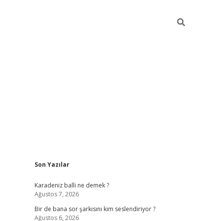
Sidebar
Son Yazılar
https://hiltonbet-giris.com/
betexper
Karadeniz balli ne demek ?
Ağustos 7, 2026
Bir de bana sor şarkısını kim seslendiriyor ?
Ağustos 6, 2026