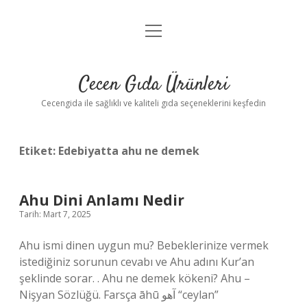
menüyü
Anasayfa
aç
Gizlilik Politikası
Cecen Gıda Ürünleri
Yasal Uyarı
Cecengida ile sağlıklı ve kaliteli gıda seçeneklerini keşfedin
Etiket:
Edebiyatta ahu ne demek
Ahu Dini Anlamı Nedir
Tarih: Mart 7, 2025
Ahu ismi dinen uygun mu? Bebeklerinize vermek
istediğiniz sorunun cevabı ve Ahu adını Kur’an
şeklinde sorar. . Ahu ne demek kökeni? Ahu –
Nişyan Sözlüğü. Farsça āhū آهو “ceylan”