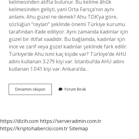
kelimesinden atıfta bulunur. Bu kelime āhūk
kelimesinden gelişti, yani Orta Farsça’nın aynı
anlamı. Ahu güzel ne demek? Ahu TDK’ya göre,
sözlüğün “ceylan” şeklinde önemi Türkiye kurumu
tarafından ifade ediliyor. Aynı zamanda kadınlar için
güzel bir iltifat vaadidir. Bu bağlamda, kadınlar için
ince ve zarif veya güzel kadınlar şeklinde fark edilir.
Türkiye’de Ahu ismi kaç kişide var? Türkiye’de AHU
adını kullanan 3.279 kişi var. İstanbul’da AHU adını
kullanan 1.041 kişi var. Ankara’da…
Ahu
Devamını okuyun
Yorum Bırak
Dini
Anlamı
Nedir
https://dizih.com
https://serveradmin.com.tr
https://kriptohabercisi.com.tr
Sitemap