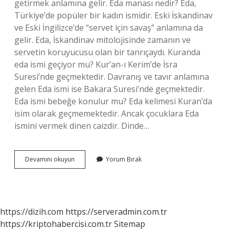
getirmek anlamına gelir. Eda manası nedir? Eda,
Türkiye’de popüler bir kadın ismidir. Eski İskandinav
ve Eski İngilizce’de “servet için savaş” anlamına da
gelir. Eda, İskandinav mitolojisinde zamanın ve
servetin koruyucusu olan bir tanrıçaydı. Kuranda
eda ismi geçiyor mu? Kur’an-ı Kerim’de İsra
Suresi’nde geçmektedir. Davranış ve tavır anlamına
gelen Eda ismi ise Bakara Suresi’nde geçmektedir.
Eda ismi bebeğe konulur mu? Eda kelimesi Kuran’da
isim olarak geçmemektedir. Ancak çocuklara Eda
ismini vermek dinen caizdir. Dinde…
Arapça
Devamını okuyun
Yorum Bırak
Eda
Ne
Demek
https://dizih.com
https://serveradmin.com.tr
https://kriptohabercisi.com.tr
Sitemap