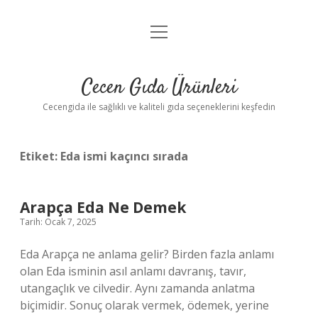
menüyü
Anasayfa
aç
Gizlilik Politikası
Cecen Gıda Ürünleri
Yasal Uyarı
Cecengida ile sağlıklı ve kaliteli gıda seçeneklerini keşfedin
Etiket:
Eda ismi kaçıncı sırada
Arapça Eda Ne Demek
Tarih: Ocak 7, 2025
Eda Arapça ne anlama gelir? Birden fazla anlamı
olan Eda isminin asıl anlamı davranış, tavır,
utangaçlık ve cilvedir. Aynı zamanda anlatma
biçimidir. Sonuç olarak vermek, ödemek, yerine