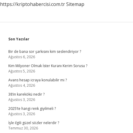
https://kriptohabercisi.com.tr
Sitemap
Sidebar
Son Yazılar
Bir de bana sor şarkısını kim seslendiriyor ?
Ağustos 6, 2026
Kim Milyoner Olmak İster Kuranı Kerim Sorusu ?
Ağustos 5, 2026
Avans hesap icraya konulabilir mi ?
Ağustos 4, 2026
38’in karekökü nedir ?
Ağustos 3, 2026
2025’te hangi renk giyilmeli ?
Ağustos 3, 2026
İşle ilgili güzel sözler nelerdir ?
Temmuz 30, 2026