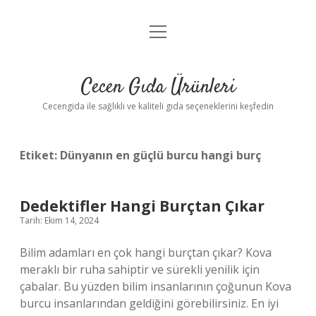
menüyü
Anasayfa
aç
Gizlilik Politikası
Cecen Gıda Ürünleri
Yasal Uyarı
Cecengida ile sağlıklı ve kaliteli gıda seçeneklerini keşfedin
Etiket:
Dünyanın en güçlü burcu hangi burç
Dedektifler Hangi Burçtan Çıkar
Tarih: Ekim 14, 2024
Bilim adamları en çok hangi burçtan çıkar? Kova
meraklı bir ruha sahiptir ve sürekli yenilik için
çabalar. Bu yüzden bilim insanlarının çoğunun Kova
burcu insanlarından geldiğini görebilirsiniz. En iyi