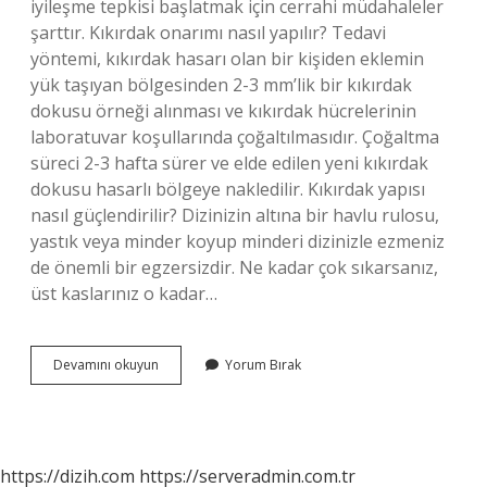
iyileşme tepkisi başlatmak için cerrahi müdahaleler
şarttır. Kıkırdak onarımı nasıl yapılır? Tedavi
yöntemi, kıkırdak hasarı olan bir kişiden eklemin
yük taşıyan bölgesinden 2-3 mm’lik bir kıkırdak
dokusu örneği alınması ve kıkırdak hücrelerinin
laboratuvar koşullarında çoğaltılmasıdır. Çoğaltma
süreci 2-3 hafta sürer ve elde edilen yeni kıkırdak
dokusu hasarlı bölgeye nakledilir. Kıkırdak yapısı
nasıl güçlendirilir? Dizinizin altına bir havlu rulosu,
yastık veya minder koyup minderi dizinizle ezmeniz
de önemli bir egzersizdir. Ne kadar çok sıkarsanız,
üst kaslarınız o kadar…
Kıkırdak
Devamını okuyun
Yorum Bırak
Nasıl
Yenilenir
https://dizih.com
https://serveradmin.com.tr