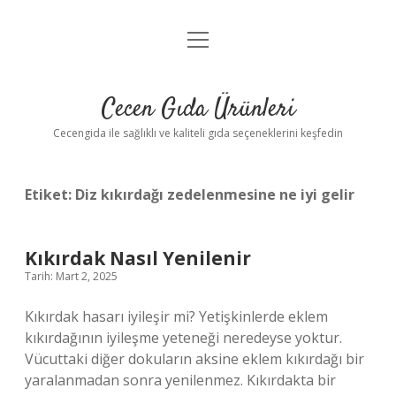
menüyü
Anasayfa
aç
Gizlilik Politikası
Cecen Gıda Ürünleri
Yasal Uyarı
Cecengida ile sağlıklı ve kaliteli gıda seçeneklerini keşfedin
Etiket:
Diz kıkırdağı zedelenmesine ne iyi gelir
Kıkırdak Nasıl Yenilenir
Tarih: Mart 2, 2025
Kıkırdak hasarı iyileşir mi? Yetişkinlerde eklem
kıkırdağının iyileşme yeteneği neredeyse yoktur.
Vücuttaki diğer dokuların aksine eklem kıkırdağı bir
yaralanmadan sonra yenilenmez. Kıkırdakta bir