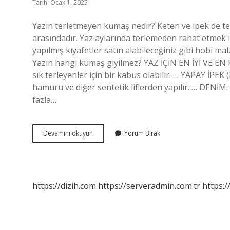
Tarih: Ocak 1, 2025
Yazın terletmeyen kumaş nedir? Keten ve ipek de ter
arasındadır. Yaz aylarında terlemeden rahat etmek i
yapılmış kıyafetler satın alabileceğiniz gibi hobi mal
Yazın hangi kumaş giyilmez? YAZ İÇİN EN İYİ VE E
sık terleyenler için bir kabus olabilir. … YAPAY İPE
hamuru ve diğer sentetik liflerden yapılır. … DEN
fazla…
Yaz
Devamını okuyun
Yorum Bırak
Ayında
Hangi
Kumaş
Kullanılır
https://dizih.com
https://serveradmin.com.tr
https:/