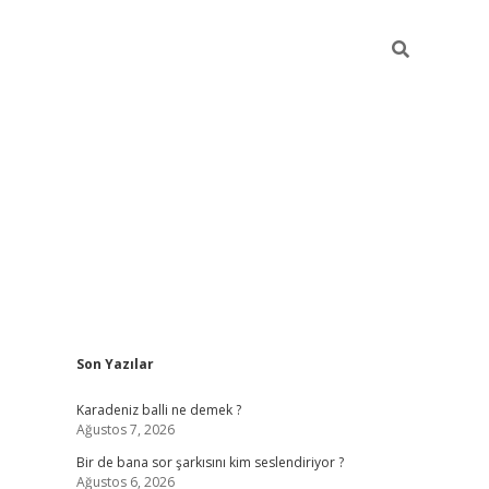
Sidebar
Son Yazılar
https://hiltonbet-giris.com/
betexper 
Karadeniz balli ne demek ?
Ağustos 7, 2026
Bir de bana sor şarkısını kim seslendiriyor ?
Ağustos 6, 2026