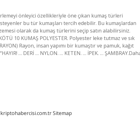
lemeyi önleyici özellikleriyle öne çıkan kumaş türleri
steyenler bu tür kumaşları tercih edebilir. Bu kumaşlardan
zemesi olarak da kumaş türlerini seçip satın alabilirsiniz.
N KÖTÜ 10 KUMAŞ POLYESTER. Polyester leke tutmaz ve sık
K (RAYON) Rayon, insan yapımı bir kumaştır ve pamuk, kağıt
İM. “HAYIR! … DERİ … NYLON. … KETEN. … İPEK. … ŞAMBRAY.Dah
/kriptohabercisi.com.tr
Sitemap