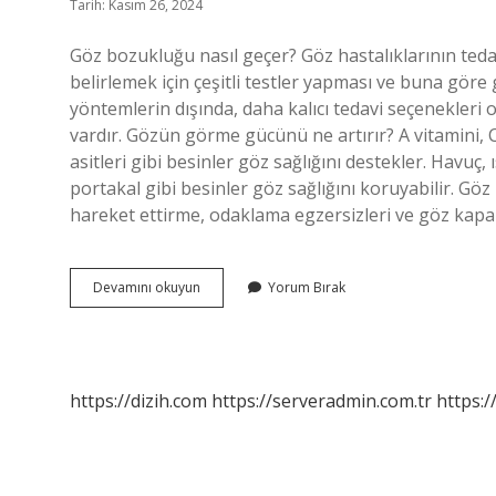
Tarih: Kasım 26, 2024
Göz bozukluğu nasıl geçer? Göz hastalıklarının teda
belirlemek için çeşitli testler yapması ve buna göre
yöntemlerin dışında, daha kalıcı tedavi seçenekleri ol
vardır. Gözün görme gücünü ne artırır? A vitamini, C
asitleri gibi besinler göz sağlığını destekler. Havuç, 
portakal gibi besinler göz sağlığını koruyabilir. Göz 
hareket ettirme, odaklama egzersizleri ve göz kapa
Göz
Devamını okuyun
Yorum Bırak
Bozukluğuna
Ne
Iyi
Gelir
https://dizih.com
https://serveradmin.com.tr
https:/