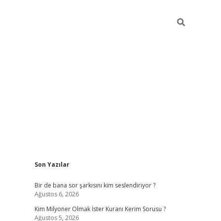
Sidebar
Son Yazılar
https://hiltonbet-giris.com/
betexper
Bir de bana sor şarkısını kim seslendiriyor ?
Ağustos 6, 2026
Kim Milyoner Olmak İster Kuranı Kerim Sorusu ?
Ağustos 5, 2026