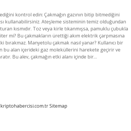
iğini kontrol edin: Çakmağın gazının bitip bitmediğini
sı kullanabilirsiniz. Ateşleme sisteminin temiz olduğundan
şturan kısmıdır. Toz veya kirle tıkanmışsa, pamuklu çubukla
ter mi? Bu çakmakların ürettiği akım elektrik çarpmasına
 etki bırakmaz. Manyetolu çakmak nasıl yanar? Kullanıcı bir
n bu alan içerideki gaz moleküllerini harekete geçirir ve
atır. Bu alev, çakmağın etki alanı içinde bir…
/kriptohabercisi.com.tr
Sitemap