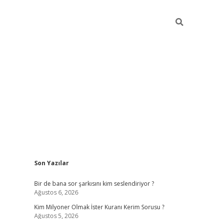
Sidebar
Son Yazılar
https://hiltonbet-giris.com/
betexper 
Bir de bana sor şarkısını kim seslendiriyor ?
Ağustos 6, 2026
Kim Milyoner Olmak İster Kuranı Kerim Sorusu ?
Ağustos 5, 2026