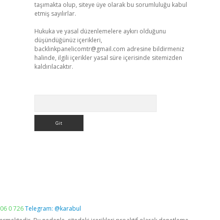
taşımakta olup, siteye üye olarak bu sorumluluğu kabul
etmiş sayılırlar.
Hukuka ve yasal düzenlemelere aykırı olduğunu
düşündüğünüz içerikleri,
backlinkpanelicomtr@gmail.com
adresine bildirmeniz
halinde, ilgili içerikler yasal süre içerisinde sitemizden
kaldırılacaktır.
Arama
06 0 726
Telegram: @karabul