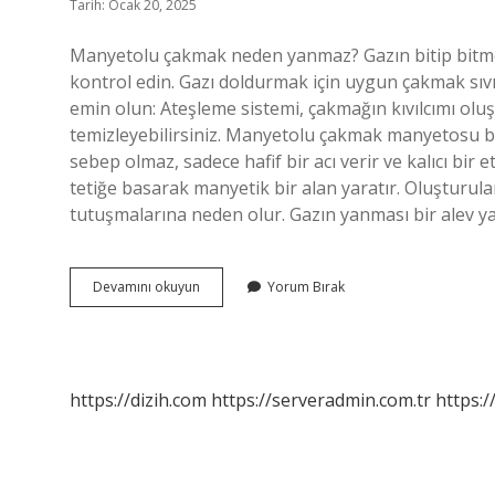
Tarih: Ocak 20, 2025
Manyetolu çakmak neden yanmaz? Gazın bitip bitmed
kontrol edin. Gazı doldurmak için uygun çakmak sıvı
emin olun: Ateşleme sistemi, çakmağın kıvılcımı olu
temizleyebilirsiniz. Manyetolu çakmak manyetosu bi
sebep olmaz, sadece hafif bir acı verir ve kalıcı bir
tetiğe basarak manyetik bir alan yaratır. Oluşturula
tutuşmalarına neden olur. Gazın yanması bir alev yar
Manyetolu
Devamını okuyun
Yorum Bırak
Çakmak
Nasıl
Çalışır
https://dizih.com
https://serveradmin.com.tr
https:/