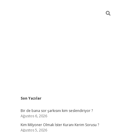
Sidebar
Son Yazılar
https://hiltonbet-giris.com/
betexper
Bir de bana sor şarkısını kim seslendiriyor ?
Ağustos 6, 2026
Kim Milyoner Olmak İster Kuranı Kerim Sorusu ?
Ağustos 5, 2026