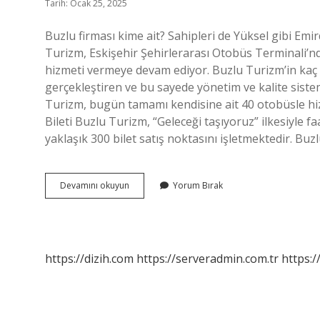
Tarih: Ocak 25, 2025
Buzlu firması kime ait? Sahipleri de Yüksel gibi Emi
Turizm, Eskişehir Şehirlerarası Otobüs Terminali’nd
hizmeti vermeye devam ediyor. Buzlu Turizm’in kaç
gerçekleştiren ve bu sayede yönetim ve kalite sis
Turizm, bugün tamamı kendisine ait 40 otobüsle hi
Bileti Buzlu Turizm, “Geleceği taşıyoruz” ilkesiyle f
yaklaşık 300 bilet satış noktasını işletmektedir. Bu
Buzlu
Devamını okuyun
Yorum Bırak
Hangi
Firmaya
Ait
https://dizih.com
https://serveradmin.com.tr
https:/