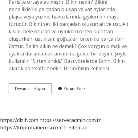
Paris’te ortaya atılmıştır. Bıkın nedir? Bikini,
genellikle iki parçadan oluşan ve yaz aylarında
plajda veya yüzme havuzlarında giyilen bir mayo
türüdür. Bikini seti iki parçadan oluşur: alt ve üst. Alt
kısım, bele oturan ve uylukları örten külottan
oluşurken, üst kısım göğüsleri örten iki parçalı bir
üsttür. Belim bıkın ne demek? Çok yorgun olmak ve
ayakta duramamak anlamına gelen bir deyim. Şöyle
kullanılır: “Sırtım kırıldı.” Bazı yörelerde Bıhın, Bıkın
olarak da telaffuz edilir. Bıhın/bıkın kelimesi…
Bıkın
Devamını okuyun
Yorum Bırak
Neresi
Oluyor
https://dizih.com
https://serveradmin.com.tr
https://kriptohabercisi.com.tr
Sitemap