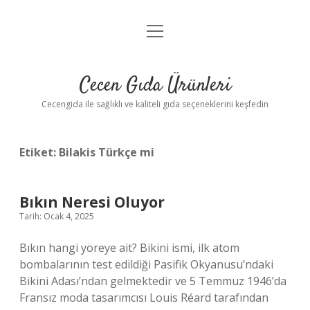
menüyü
Anasayfa
aç
Gizlilik Politikası
Cecen Gıda Ürünleri
Yasal Uyarı
Cecengida ile sağlıklı ve kaliteli gıda seçeneklerini keşfedin
Etiket:
Bilakis Türkçe mi
Bıkın Neresi Oluyor
Tarih: Ocak 4, 2025
Bıkın hangi yöreye ait? Bikini ismi, ilk atom
bombalarının test edildiği Pasifik Okyanusu’ndaki
Bikini Adası’ndan gelmektedir ve 5 Temmuz 1946’da
Fransız moda tasarımcısı Louis Réard tarafından