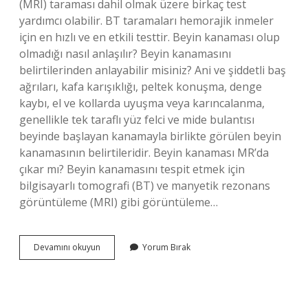
(MRI) taraması dahil olmak üzere birkaç test
yardımcı olabilir. BT taramaları hemorajik inmeler
için en hızlı ve en etkili testtir. Beyin kanaması olup
olmadığı nasıl anlaşılır? Beyin kanamasını
belirtilerinden anlayabilir misiniz? Ani ve şiddetli baş
ağrıları, kafa karışıklığı, peltek konuşma, denge
kaybı, el ve kollarda uyuşma veya karıncalanma,
genellikle tek taraflı yüz felci ve mide bulantısı
beyinde başlayan kanamayla birlikte görülen beyin
kanamasının belirtileridir. Beyin kanaması MR’da
çıkar mı? Beyin kanamasını tespit etmek için
bilgisayarlı tomografi (BT) ve manyetik rezonans
görüntüleme (MRI) gibi görüntüleme…
Röntgende
Devamını okuyun
Yorum Bırak
Beyin
Kanaması
Gözükür
Mü