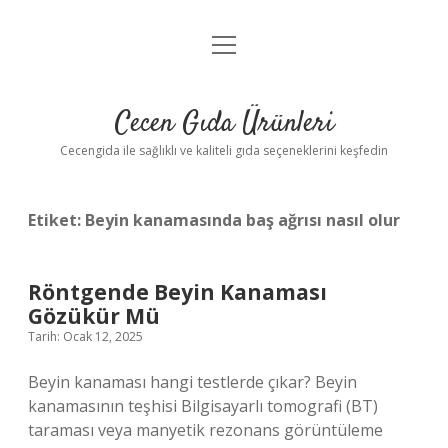
menüyü
Anasayfa
aç
Gizlilik Politikası
Cecen Gıda Ürünleri
Yasal Uyarı
Cecengida ile sağlıklı ve kaliteli gıda seçeneklerini keşfedin
Etiket:
Beyin kanamasında baş ağrısı nasıl olur
Röntgende Beyin Kanaması
Gözükür Mü
Tarih: Ocak 12, 2025
Beyin kanaması hangi testlerde çıkar? Beyin
kanamasının teşhisi Bilgisayarlı tomografi (BT)
taraması veya manyetik rezonans görüntüleme