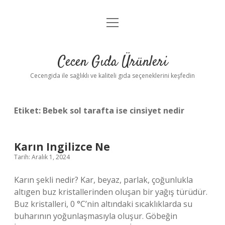
menüyü
Anasayfa
aç
Gizlilik Politikası
Cecen Gıda Ürünleri
Yasal Uyarı
Cecengida ile sağlıklı ve kaliteli gıda seçeneklerini keşfedin
Etiket:
Bebek sol tarafta ise cinsiyet nedir
Karın Ingilizce Ne
Tarih: Aralık 1, 2024
Karın şekli nedir? Kar, beyaz, parlak, çoğunlukla
altıgen buz kristallerinden oluşan bir yağış türüdür.
Buz kristalleri, 0 °C’nin altındaki sıcaklıklarda su
buharının yoğunlaşmasıyla oluşur. Göbeğin