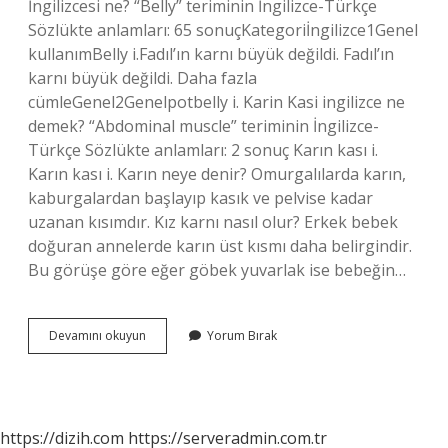
İngilizcesi ne? “Belly” teriminin İngilizce-Türkçe
Sözlükte anlamları: 65 sonuçKategoriİngilizce1Genel
kullanımBelly i.Fadıl’ın karnı büyük değildi. Fadıl’ın
karnı büyük değildi. Daha fazla
cümleGenel2Genelpotbelly i. Karin Kasi ingilizce ne
demek? “Abdominal muscle” teriminin İngilizce-
Türkçe Sözlükte anlamları: 2 sonuç Karın kası i.
Karın kası i. Karın neye denir? Omurgalılarda karın,
kaburgalardan başlayıp kasık ve pelvise kadar
uzanan kısımdır. Kız karnı nasıl olur? Erkek bebek
doğuran annelerde karın üst kısmı daha belirgindir.
Bu görüşe göre eğer göbek yuvarlak ise bebeğin…
Karın
Devamını okuyun
Yorum Bırak
Ingilizce
Ne
https://dizih.com
https://serveradmin.com.tr