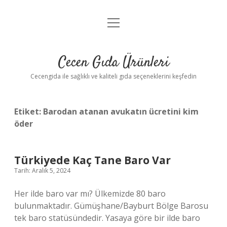
menüyü
Anasayfa
aç
Gizlilik Politikası
Cecen Gıda Ürünleri
Yasal Uyarı
Cecengida ile sağlıklı ve kaliteli gıda seçeneklerini keşfedin
Etiket:
Barodan atanan avukatın ücretini kim
öder
Türkiyede Kaç Tane Baro Var
Tarih: Aralık 5, 2024
Her ilde baro var mı? Ülkemizde 80 baro
bulunmaktadır. Gümüşhane/Bayburt Bölge Barosu
tek baro statüsündedir. Yasaya göre bir ilde baro