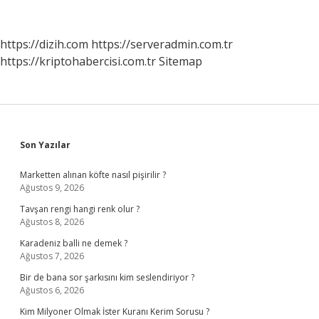
Baro
Var
https://dizih.com
https://serveradmin.com.tr
https://kriptohabercisi.com.tr
Sitemap
Sidebar
Son Yazılar
Marketten alınan köfte nasıl pişirilir ?
Ağustos 9, 2026
Tavşan rengi hangi renk olur ?
Ağustos 8, 2026
Karadeniz balli ne demek ?
Ağustos 7, 2026
Bir de bana sor şarkısını kim seslendiriyor ?
Ağustos 6, 2026
Kim Milyoner Olmak İster Kuranı Kerim Sorusu ?