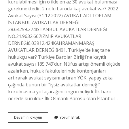
kurulabilmesi için o ilde en az 30 avukat bulunması
gerekmektedir. 2 nolu baroda kaç avukat var? 2022
Avukat Sayısı (31.12.2022) AVUKAT ADI TOPLAM
İSTANBUL AVUKATLAR DERNEĞİ
28.64259.274İSTANBUL AVUKATLAR DERNEĞİ
NO.21.9632.667İZMİR AVUKATLAR
DERNEĞİ6.03912.424KAHRAMANMARAŞ
AVUKATLAR DERNEĞİ8491. Türkiye’de kaç tane
hukukçu var? Türkiye Barolar Birliği’ne kayıtlı
avukat sayısı 185.749’dur. Nüfus artışı önemli ölçüde
azalırken, hukuk fakültelerinde kontenjanları
artırarak avukat sayısını artıran YÖK, yapay zeka
çağında bunun bir “işsiz avukatlar derneği”
kurulmasına yol açacağını öngörmeliydi. İlk baro
nerede kuruldu? İlk Osmanlı Barosu olan İstanbul…
Türkiyede
Devamını okuyun
Yorum Bırak
Kaç
Tane