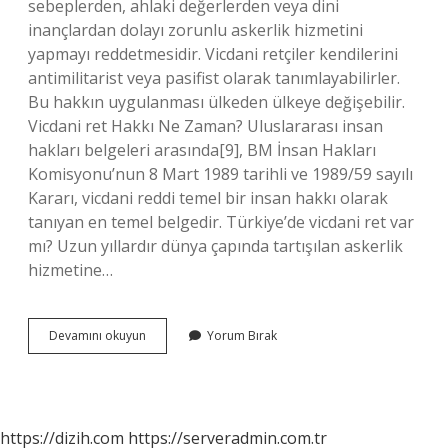
sebeplerden, ahlaki değerlerden veya dini
inançlardan dolayı zorunlu askerlik hizmetini
yapmayı reddetmesidir. Vicdani retçiler kendilerini
antimilitarist veya pasifist olarak tanımlayabilirler.
Bu hakkın uygulanması ülkeden ülkeye değişebilir.
Vicdani ret Hakkı Ne Zaman? Uluslararası insan
hakları belgeleri arasında[9], BM İnsan Hakları
Komisyonu’nun 8 Mart 1989 tarihli ve 1989/59 sayılı
Kararı, vicdani reddi temel bir insan hakkı olarak
tanıyan en temel belgedir. Türkiye’de vicdani ret var
mı? Uzun yıllardır dünya çapında tartışılan askerlik
hizmetine…
Askerlikte
Devamını okuyun
Yorum Bırak
Reddi
Vicdan
Ne
Demek
https://dizih.com
https://serveradmin.com.tr