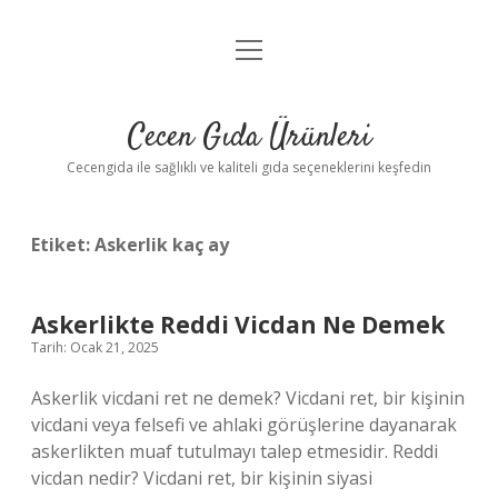
menüyü
Anasayfa
aç
Gizlilik Politikası
Cecen Gıda Ürünleri
Yasal Uyarı
Cecengida ile sağlıklı ve kaliteli gıda seçeneklerini keşfedin
Etiket:
Askerlik kaç ay
Askerlikte Reddi Vicdan Ne Demek
Tarih: Ocak 21, 2025
Askerlik vicdani ret ne demek? Vicdani ret, bir kişinin
vicdani veya felsefi ve ahlaki görüşlerine dayanarak
askerlikten muaf tutulmayı talep etmesidir. Reddi
vicdan nedir? Vicdani ret, bir kişinin siyasi