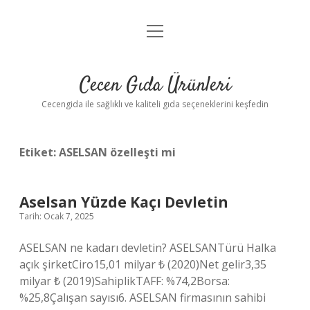
menüyü
Anasayfa
aç
Gizlilik Politikası
Cecen Gıda Ürünleri
Yasal Uyarı
Cecengida ile sağlıklı ve kaliteli gıda seçeneklerini keşfedin
Etiket:
ASELSAN özelleşti mi
Aselsan Yüzde Kaçı Devletin
Tarih: Ocak 7, 2025
ASELSAN ne kadarı devletin? ASELSANTürü Halka
açık şirketCiro15,01 milyar ₺ (2020)Net gelir3,35
milyar ₺ (2019)SahiplikTAFF: %74,2Borsa:
%25,8Çalışan sayısı6. ASELSAN firmasının sahibi