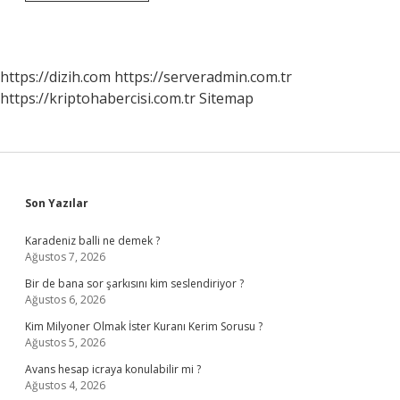
Yüzde
Kaçı
Devletin
https://dizih.com
https://serveradmin.com.tr
https://kriptohabercisi.com.tr
Sitemap
Sidebar
Son Yazılar
Karadeniz balli ne demek ?
Ağustos 7, 2026
Bir de bana sor şarkısını kim seslendiriyor ?
Ağustos 6, 2026
Kim Milyoner Olmak İster Kuranı Kerim Sorusu ?
Ağustos 5, 2026
Avans hesap icraya konulabilir mi ?
Ağustos 4, 2026