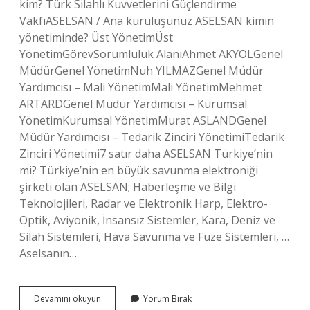
kim? Türk Silahlı Kuvvetlerini Güçlendirme
VakfıASELSAN / Ana kuruluşunuz ASELSAN kimin
yönetiminde? Üst YönetimÜst
YönetimGörevSorumluluk AlanıAhmet AKYOLGenel
MüdürGenel YönetimNuh YILMAZGenel Müdür
Yardımcısı – Mali YönetimMali YönetimMehmet
ARTARDGenel Müdür Yardımcısı – Kurumsal
YönetimKurumsal YönetimMurat ASLANDGenel
Müdür Yardımcısı – Tedarik Zinciri YönetimiTedarik
Zinciri Yönetimi7 satır daha ASELSAN Türkiye’nin
mi? Türkiye’nin en büyük savunma elektroniği
şirketi olan ASELSAN; Haberleşme ve Bilgi
Teknolojileri, Radar ve Elektronik Harp, Elektro-
Optik, Aviyonik, İnsansız Sistemler, Kara, Deniz ve
Silah Sistemleri, Hava Savunma ve Füze Sistemleri, …
Aselsanın…
Aselsan
Devamını okuyun
Yorum Bırak