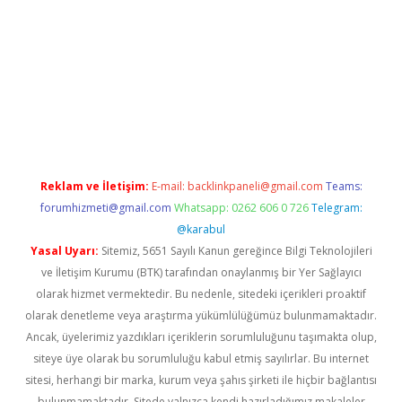
etexper indir
elexbetgiris.org
Reklam ve İletişim:
E-mail:
backlinkpaneli@gmail.com
Teams:
forumhizmeti@gmail.com
Whatsapp: 0262 606 0 726
Telegram:
@karabul
Yasal Uyarı:
Sitemiz, 5651 Sayılı Kanun gereğince Bilgi Teknolojileri
ve İletişim Kurumu (BTK) tarafından onaylanmış bir Yer Sağlayıcı
olarak hizmet vermektedir. Bu nedenle, sitedeki içerikleri proaktif
olarak denetleme veya araştırma yükümlülüğümüz bulunmamaktadır.
Ancak, üyelerimiz yazdıkları içeriklerin sorumluluğunu taşımakta olup,
siteye üye olarak bu sorumluluğu kabul etmiş sayılırlar. Bu internet
sitesi, herhangi bir marka, kurum veya şahıs şirketi ile hiçbir bağlantısı
bulunmamaktadır. Sitede yalnızca kendi hazırladığımız makaleler