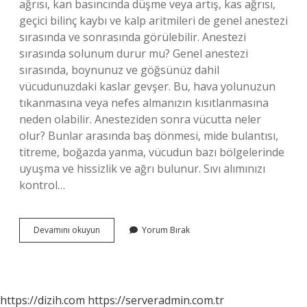
ağrısı, kan basıncında düşme veya artış, kas ağrısı,
geçici bilinç kaybı ve kalp aritmileri de genel anestezi
sırasında ve sonrasında görülebilir. Anestezi
sırasında solunum durur mu? Genel anestezi
sırasında, boynunuz ve göğsünüz dahil
vücudunuzdaki kaslar gevşer. Bu, hava yolunuzun
tıkanmasına veya nefes almanızın kısıtlanmasına
neden olabilir. Anesteziden sonra vücutta neler
olur? Bunlar arasında baş dönmesi, mide bulantısı,
titreme, boğazda yanma, vücudun bazı bölgelerinde
uyuşma ve hissizlik ve ağrı bulunur. Sıvı alımınızı
kontrol…
Anestezi
Devamını okuyun
Yorum Bırak
Anında
Ne
Olur
https://dizih.com
https://serveradmin.com.tr