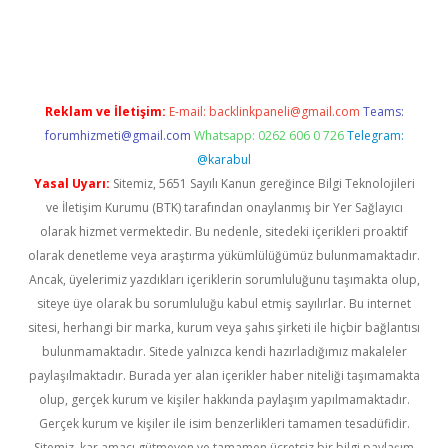
etexper indir
elexbetgiris.org
Reklam ve İletişim:
E-mail:
backlinkpaneli@gmail.com
Teams:
forumhizmeti@gmail.com
Whatsapp: 0262 606 0 726
Telegram:
@karabul
Yasal Uyarı:
Sitemiz, 5651 Sayılı Kanun gereğince Bilgi Teknolojileri
ve İletişim Kurumu (BTK) tarafından onaylanmış bir Yer Sağlayıcı
olarak hizmet vermektedir. Bu nedenle, sitedeki içerikleri proaktif
olarak denetleme veya araştırma yükümlülüğümüz bulunmamaktadır.
Ancak, üyelerimiz yazdıkları içeriklerin sorumluluğunu taşımakta olup,
siteye üye olarak bu sorumluluğu kabul etmiş sayılırlar. Bu internet
sitesi, herhangi bir marka, kurum veya şahıs şirketi ile hiçbir bağlantısı
bulunmamaktadır. Sitede yalnızca kendi hazırladığımız makaleler
paylaşılmaktadır. Burada yer alan içerikler haber niteliği taşımamakta
olup, gerçek kurum ve kişiler hakkında paylaşım yapılmamaktadır.
Gerçek kurum ve kişiler ile isim benzerlikleri tamamen tesadüfidir.
Sitemiz, kar amacı gütmeyen ve tamamen ücretsiz bir bilgi paylaşım