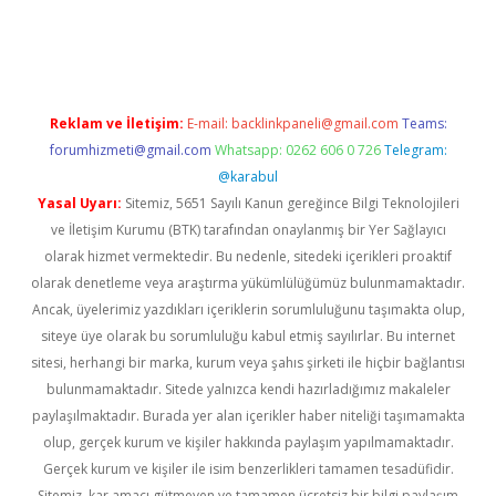
etexper indir
elexbetgiris.org
Reklam ve İletişim:
E-mail:
backlinkpaneli@gmail.com
Teams:
forumhizmeti@gmail.com
Whatsapp: 0262 606 0 726
Telegram:
@karabul
Yasal Uyarı:
Sitemiz, 5651 Sayılı Kanun gereğince Bilgi Teknolojileri
ve İletişim Kurumu (BTK) tarafından onaylanmış bir Yer Sağlayıcı
olarak hizmet vermektedir. Bu nedenle, sitedeki içerikleri proaktif
olarak denetleme veya araştırma yükümlülüğümüz bulunmamaktadır.
Ancak, üyelerimiz yazdıkları içeriklerin sorumluluğunu taşımakta olup,
siteye üye olarak bu sorumluluğu kabul etmiş sayılırlar. Bu internet
sitesi, herhangi bir marka, kurum veya şahıs şirketi ile hiçbir bağlantısı
bulunmamaktadır. Sitede yalnızca kendi hazırladığımız makaleler
paylaşılmaktadır. Burada yer alan içerikler haber niteliği taşımamakta
olup, gerçek kurum ve kişiler hakkında paylaşım yapılmamaktadır.
Gerçek kurum ve kişiler ile isim benzerlikleri tamamen tesadüfidir.
Sitemiz, kar amacı gütmeyen ve tamamen ücretsiz bir bilgi paylaşım