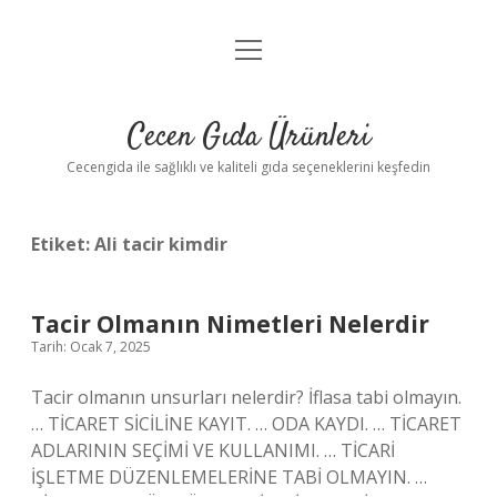
menüyü
Anasayfa
aç
Gizlilik Politikası
Cecen Gıda Ürünleri
Yasal Uyarı
Cecengida ile sağlıklı ve kaliteli gıda seçeneklerini keşfedin
Etiket:
Ali tacir kimdir
Tacir Olmanın Nimetleri Nelerdir
Tarih: Ocak 7, 2025
Tacir olmanın unsurları nelerdir? İflasa tabi olmayın.
… TİCARET SİCİLİNE KAYIT. … ODA KAYDI. … TİCARET
ADLARININ SEÇİMİ VE KULLANIMI. … TİCARİ
İŞLETME DÜZENLEMELERİNE TABİ OLMAYIN. …