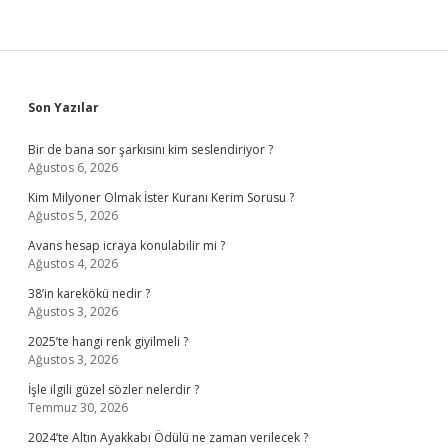
Sidebar
Son Yazılar
Bir de bana sor şarkısını kim seslendiriyor ?
Ağustos 6, 2026
Kim Milyoner Olmak İster Kuranı Kerim Sorusu ?
Ağustos 5, 2026
Avans hesap icraya konulabilir mi ?
Ağustos 4, 2026
38’in karekökü nedir ?
Ağustos 3, 2026
2025’te hangi renk giyilmeli ?
Ağustos 3, 2026
İşle ilgili güzel sözler nelerdir ?
Temmuz 30, 2026
2024’te Altın Ayakkabı Ödülü ne zaman verilecek ?