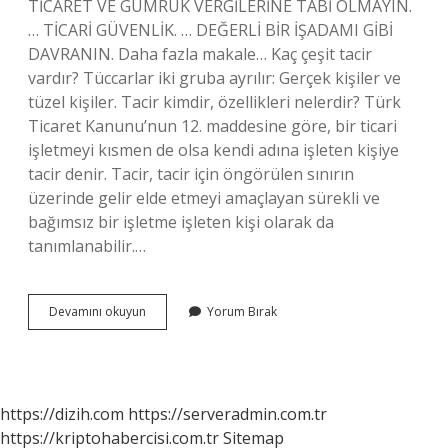
TİCARET VE GÜMRÜK VERGİLERİNE TABİ OLMAYIN.
… TİCARİ GÜVENLİK. … DEĞERLİ BİR İŞADAMI GİBİ
DAVRANIN. Daha fazla makale… Kaç çeşit tacir
vardır? Tüccarlar iki gruba ayrılır: Gerçek kişiler ve
tüzel kişiler. Tacir kimdir, özellikleri nelerdir? Türk
Ticaret Kanunu’nun 12. maddesine göre, bir ticari
işletmeyi kısmen de olsa kendi adına işleten kişiye
tacir denir. Tacir, tacir için öngörülen sınırın
üzerinde gelir elde etmeyi amaçlayan sürekli ve
bağımsız bir işletme işleten kişi olarak da
tanımlanabilir.…
Tacir
Devamını okuyun
Yorum Bırak
Olmanın
Nimetleri
Nelerdir
https://dizih.com
https://serveradmin.com.tr
https://kriptohabercisi.com.tr
Sitemap