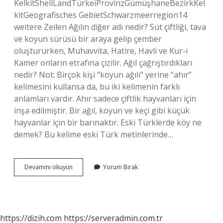
KelkitShellLandTürkeiProvinzGümüşhaneBezirkKel
kitGeografisches GebietSchwarzmeerregion14
weitere Zeilen Ağılın diğer adı nedir? Süt çiftliği, tava
ve koyun sürüsü bir araya gelip çember
oluştururken, Muhavvita, Hatire, Havli ve Kur-i
Kamer onların etrafına çizilir. Ağıl çağrıştırdıkları
nedir? Not: Birçok kişi “koyun ağılı” yerine “ahır”
kelimesini kullansa da, bu iki kelimenin farklı
anlamları vardır. Ahır sadece çiftlik hayvanları için
inşa edilmiştir. Bir ağıl, koyun ve keçi gibi küçük
hayvanlar için bir barınaktır. Eski Türklerde köy ne
demek? Bu kelime eski Türk metinlerinde…
Eski
Devamını okuyun
Yorum Bırak
Ağıl
Ne
Demek
https://dizih.com
https://serveradmin.com.tr