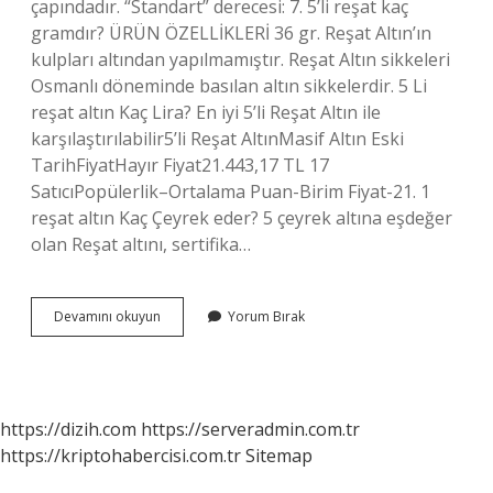
çapındadır. “Standart” derecesi: 7. 5’li reşat kaç
gramdır? ÜRÜN ÖZELLİKLERİ 36 gr. Reşat Altın’ın
kulpları altından yapılmamıştır. Reşat Altın sikkeleri
Osmanlı döneminde basılan altın sikkelerdir. 5 Li
reşat altın Kaç Lira? En iyi 5’li Reşat Altın ile
karşılaştırılabilir5’li Reşat AltınMasif Altın Eski
TarihFiyatHayır Fiyat21.443,17 TL 17
SatıcıPopülerlik–Ortalama Puan-Birim Fiyat-21. 1
reşat altın Kaç Çeyrek eder? 5 çeyrek altına eşdeğer
olan Reşat altını, sertifika…
1
Devamını okuyun
Yorum Bırak
Reşat
Altın
Kaç
Gramdır
https://dizih.com
https://serveradmin.com.tr
https://kriptohabercisi.com.tr
Sitemap