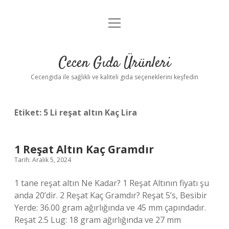
menüyü
Anasayfa
aç
Gizlilik Politikası
Cecen Gıda Ürünleri
Yasal Uyarı
Cecengida ile sağlıklı ve kaliteli gıda seçeneklerini keşfedin
Etiket:
5 Li reşat altın Kaç Lira
1 Reşat Altın Kaç Gramdır
Tarih: Aralık 5, 2024
1 tane reşat altın Ne Kadar? 1 Reşat Altının fiyatı şu
anda 20’dir. 2 Reşat Kaç Gramdır? Reşat 5’s, Besibir
Yerde: 36.00 gram ağırlığında ve 45 mm çapındadır.
Reşat 2.5 Lug: 18 gram ağırlığında ve 27 mm