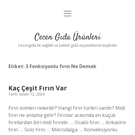
menüyü
Anasayfa
aç
Gizlilik Politikası
Cecen Gıda Ürünleri
Yasal Uyarı
Cecengida ile sağlıklı ve kaliteli gıda seçeneklerini keşfedin
Etiket:
3 Fonksiyonlu fırın Ne Demek
Kaç Çeşit Fırın Var
Tarih: Kasım 12, 2024
Fırın isimleri nelerdir? Hangi fırın türleri vardır? Midi
fırın ne anlama gelir? Fırınlar arasında en küçük
fırınlardan biri midi fırındır. … Ocaklı fırın. … Ankastre
fırın. … Solo fırın. … Mikrodalga. … Konveksiyonlu