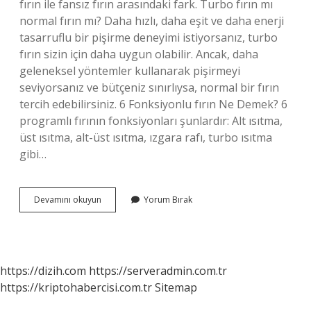
fırın ile fansız fırın arasındaki fark. Turbo fırın mı
normal fırın mı? Daha hızlı, daha eşit ve daha enerji
tasarruflu bir pişirme deneyimi istiyorsanız, turbo
fırın sizin için daha uygun olabilir. Ancak, daha
geleneksel yöntemler kullanarak pişirmeyi
seviyorsanız ve bütçeniz sınırlıysa, normal bir fırın
tercih edebilirsiniz. 6 Fonksiyonlu fırın Ne Demek? 6
programlı fırının fonksiyonları şunlardır: Alt ısıtma,
üst ısıtma, alt-üst ısıtma, ızgara rafı, turbo ısıtma
gibi…
Kaç
Devamını okuyun
Yorum Bırak
Çeşit
Fırın
Var
https://dizih.com
https://serveradmin.com.tr
https://kriptohabercisi.com.tr
Sitemap