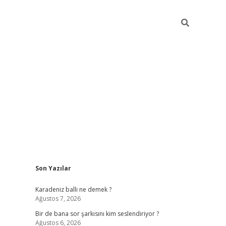
Sidebar
Son Yazılar
https://hiltonbet-giri
Karadeniz balli ne demek ?
Ağustos 7, 2026
Bir de bana sor şarkısını kim seslendiriyor ?
Ağustos 6, 2026