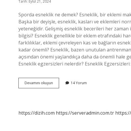
Tarih: Eylül 21, 2024
Sporda esneklik ne demek? Esneklik, bir eklemi ma
Başka bir deyişle, esneklik, kasları ve eklemleri no
yeteneğidir. Gelişmiş esneklik becerileri her zaman
bilgisi? Esneklik genellikle bir eklem etrafındaki har
farklılıklar, eklemi çevreleyen kas ve bağların esnekl
kadar önemli? Esneklik, bazen unutulan antrenman p
açısından önemi yaşlandıkça daha da önemli hale gelir
Esneklik egzersizleri nelerdir? Esneklik Egzersizler
Antrenmanda
Devamını okuyun
14 Yorum
Esneklik
Nedir
https://dizih.com
https://serveradmin.com.tr
https:/