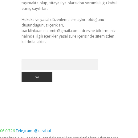
taşımakta olup, siteye üye olarak bu sorumluluğu kabul
etmiş sayılırlar.
Hukuka ve yasal düzenlemelere aykırı olduğunu
düşündüğünüz içerikleri,
backlinkpanelicomtr@gmail.com
adresine bildirmeniz
halinde, ilgili içerikler yasal süre içerisinde sitemizden
kaldırılacaktır.
Arama
06 0 726
Telegram: @karabul