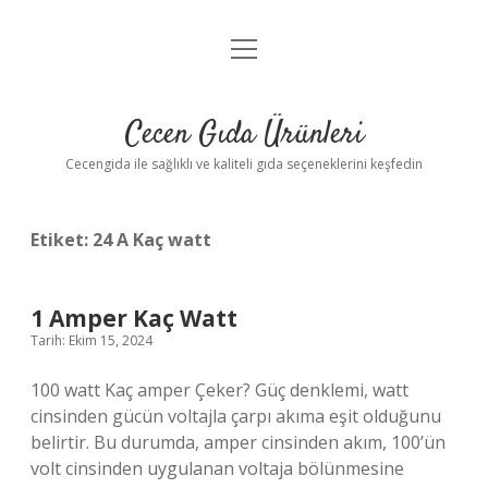
menüyü
Anasayfa
aç
Gizlilik Politikası
Cecen Gıda Ürünleri
Yasal Uyarı
Cecengida ile sağlıklı ve kaliteli gıda seçeneklerini keşfedin
Etiket:
24 A Kaç watt
1 Amper Kaç Watt
Tarih: Ekim 15, 2024
100 watt Kaç amper Çeker? Güç denklemi, watt
cinsinden gücün voltajla çarpı akıma eşit olduğunu
belirtir. Bu durumda, amper cinsinden akım, 100’ün
volt cinsinden uygulanan voltaja bölünmesine