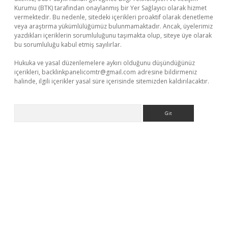
Kurumu (BTK) tarafından onaylanmış bir Yer Sağlayıcı olarak hizmet
vermektedir. Bu nedenle, sitedeki içerikleri proaktif olarak denetleme
veya araştırma yükümlülüğümüz bulunmamaktadır. Ancak, üyelerimiz
yazdıkları içeriklerin sorumluluğunu taşımakta olup, siteye üye olarak
bu sorumluluğu kabul etmiş sayılırlar.
Hukuka ve yasal düzenlemelere aykırı olduğunu düşündüğünüz
içerikleri,
backlinkpanelicomtr@gmail.com
adresine bildirmeniz
halinde, ilgili içerikler yasal süre içerisinde sitemizden kaldırılacaktır.
Arama
etexper indir
elexbetgiris.org