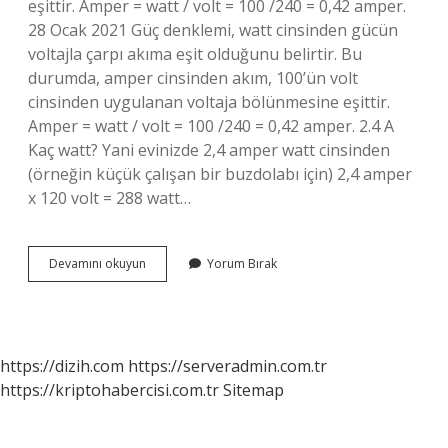
eşittir. Amper = watt / volt = 100 /240 = 0,42 amper.
28 Ocak 2021 Güç denklemi, watt cinsinden gücün
voltajla çarpı akıma eşit olduğunu belirtir. Bu
durumda, amper cinsinden akım, 100’ün volt
cinsinden uygulanan voltaja bölünmesine eşittir.
Amper = watt / volt = 100 /240 = 0,42 amper. 2.4 A
Kaç watt? Yani evinizde 2,4 amper watt cinsinden
(örneğin küçük çalışan bir buzdolabı için) 2,4 amper
x 120 volt = 288 watt…
1
Devamını okuyun
Yorum Bırak
Amper
Kaç
Watt
https://dizih.com
https://serveradmin.com.tr
https://kriptohabercisi.com.tr
Sitemap