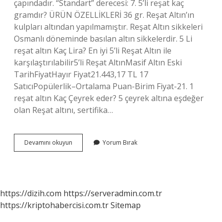
çapındadır. “Standart” derecesi: 7. 5’li reşat kaç
gramdır? ÜRÜN ÖZELLİKLERİ 36 gr. Reşat Altın’ın
kulpları altından yapılmamıştır. Reşat Altın sikkeleri
Osmanlı döneminde basılan altın sikkelerdir. 5 Li
reşat altın Kaç Lira? En iyi 5’li Reşat Altın ile
karşılaştırılabilir5’li Reşat AltınMasif Altın Eski
TarihFiyatHayır Fiyat21.443,17 TL 17
SatıcıPopülerlik–Ortalama Puan-Birim Fiyat-21. 1
reşat altın Kaç Çeyrek eder? 5 çeyrek altına eşdeğer
olan Reşat altını, sertifika…
1
Devamını okuyun
Yorum Bırak
Reşat
Altın
Kaç
Gramdır
https://dizih.com
https://serveradmin.com.tr
https://kriptohabercisi.com.tr
Sitemap