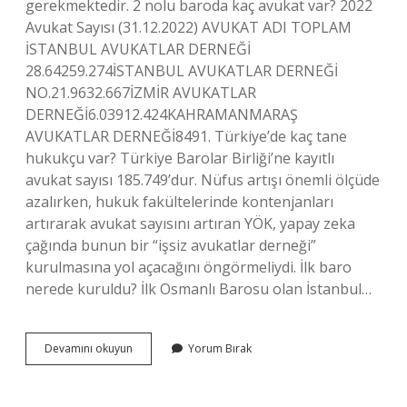
gerekmektedir. 2 nolu baroda kaç avukat var? 2022
Avukat Sayısı (31.12.2022) AVUKAT ADI TOPLAM
İSTANBUL AVUKATLAR DERNEĞİ
28.64259.274İSTANBUL AVUKATLAR DERNEĞİ
NO.21.9632.667İZMİR AVUKATLAR
DERNEĞİ6.03912.424KAHRAMANMARAŞ
AVUKATLAR DERNEĞİ8491. Türkiye’de kaç tane
hukukçu var? Türkiye Barolar Birliği’ne kayıtlı
avukat sayısı 185.749’dur. Nüfus artışı önemli ölçüde
azalırken, hukuk fakültelerinde kontenjanları
artırarak avukat sayısını artıran YÖK, yapay zeka
çağında bunun bir “işsiz avukatlar derneği”
kurulmasına yol açacağını öngörmeliydi. İlk baro
nerede kuruldu? İlk Osmanlı Barosu olan İstanbul…
Türkiyede
Devamını okuyun
Yorum Bırak
Kaç
Tane
Baro