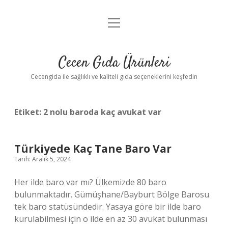
menüyü
Anasayfa
aç
Gizlilik Politikası
Cecen Gıda Ürünleri
Yasal Uyarı
Cecengida ile sağlıklı ve kaliteli gıda seçeneklerini keşfedin
Etiket:
2 nolu baroda kaç avukat var
Türkiyede Kaç Tane Baro Var
Tarih: Aralık 5, 2024
Her ilde baro var mı? Ülkemizde 80 baro
bulunmaktadır. Gümüşhane/Bayburt Bölge Barosu
tek baro statüsündedir. Yasaya göre bir ilde baro
kurulabilmesi için o ilde en az 30 avukat bulunması