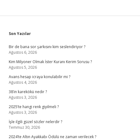
Sidebar
Son Yazılar
Bir de bana sor şarkısını kim seslendiriyor ?
Ağustos 6, 2026
Kim Milyoner Olmak İster Kuranı Kerim Sorusu ?
Ağustos 5, 2026
Avans hesap icraya konulabilir mi ?
Ağustos 4, 2026
38’in karekökü nedir ?
Ağustos 3, 2026
2025’te hangi renk giyilmeli ?
Ağustos 3, 2026
İşle ilgili güzel sözler nelerdir ?
Temmuz 30, 2026
2024’te Altın Ayakkabı Ödülü ne zaman verilecek ?