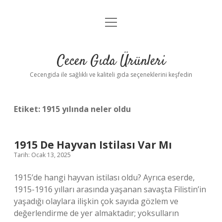
menüyü
Anasayfa
aç
Gizlilik Politikası
Cecen Gıda Ürünleri
Yasal Uyarı
Cecengida ile sağlıklı ve kaliteli gıda seçeneklerini keşfedin
Etiket:
1915 yılında neler oldu
1915 De Hayvan Istilası Var Mı
Tarih: Ocak 13, 2025
1915’de hangi hayvan istilası oldu? Ayrıca eserde,
1915-1916 yılları arasında yaşanan savaşta Filistin’in
yaşadığı olaylara ilişkin çok sayıda gözlem ve
değerlendirme de yer almaktadır; yoksulların