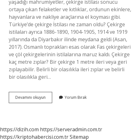
yaşadığı mahrumiyetler, çekirge istilası sonucu
ortaya çıkan felaketler ve kıtlıklar, ordunun ekinlere,
hayvanlara ve nakliye araçlarına el koyması gibi.
Türkiye’de çekirge İstilası ne zaman oldu? Çekirge
istilaları ayrıca 1886-1890, 1904-1905, 1914 ve 1919
yıllarında da Diyarbakır ilinde meydana geldi (Asan,
2017). Osmanlı toprakları esas olarak Fas çekirgeleri
ve çöl çekirgelerinin istilalarına maruz kaldı. Çekirge
kaç metre zıplar? Bir çekirge 1 metre ileri veya geri
zıplayabilir. Belirli bir olasılıkla ileri zıplar ve belirli
bir olasılıkla geri…
1915
Devamını okuyun
Yorum Bırak
De
Hayvan
Istilası
Var
Mı
https://dizih.com
https://serveradmin.com.tr
https://kriptohabercisi.com.tr
Sitemap